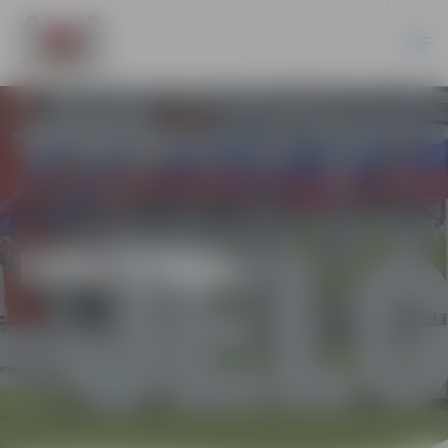
IZGLĪTĪBA