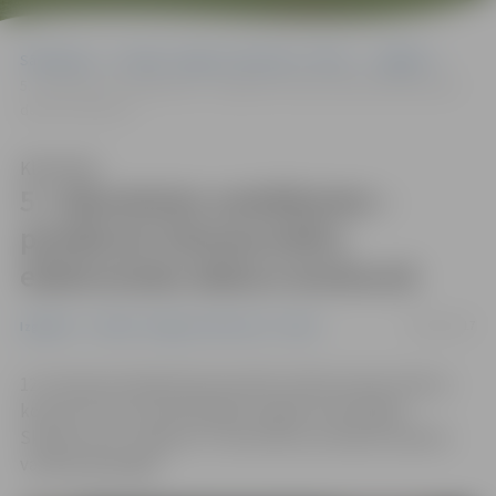
Sākumlapa
Portāla “Jelgavas Vēstnesis” arhīvs
Izglītība
5. vidusskolas audzēkņiem – panākumi Ziemassvētku elektronisko
dekoru konkursā
Klausīties
5. vidusskolas audzēkņiem –
panākumi Ziemassvētku
elektronisko dekoru konkursā
20/01/2017
Izglītība
Portāla “Jelgavas Vēstnesis” arhīvs
12. Starptautiskajā Ziemassvētku Elektronisko dekoru
konkursā, kas aizvadītā gada nogalē notika Rīgas
Skolēnu pilī, Jelgavas 5. vidusskolas audzēkņi saņēma
vairākas godalgas.