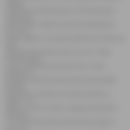
Jelgavas
5. vidusskolas audzēkņi augstus rezultātus guva gan
iesācēju, gan
meistaru klasē. «28 darbu konkurencē iesācēju klasē
pirmo vietu
saņēma Jelgavas 5. vidusskolas skolēns Artūrs Verškovs ar
darbu
«Muzikāla Ziemassvētku kartīte», bet otro – Mašas
Polivkinas, Mašas
Ļvovas un Sašas Šakurovas darbs «Pūce». 3.vieta –
skolēniem no
Lielvārdes. Savukārt meistaru klasē visinteresantākie
darbi bija
maskaviešiem, skolēniem no Ventspils, Minskas un
Šauļiem – viņi
dalīja 1. un 2. vietu. Par darbu «Jelgavas Ziemassvētku
interaktīvā
TV» 5. vidusskolas skolēns Ariels Miturņikovs ieguva 3.
vietu, bet