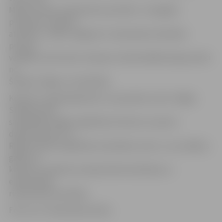
Marks Sutika un Iļja Spirts par darbu «Jaungada
pulksteņi» saņēma
atzinību,» stāsta Jelgavas 5. vidusskolas robotikas
pulciņa
vadītājs Josifs Spirts. Ekspertu klasē labākie bija jaunieši
no
Šauļiem, Rīgas un Lielvārdes.
Konkursu organizēja bērnu un jauniešu centrs «Rīgas
Skolēnu pils»
sadarbībā ar Rīgas Izglītības kultūras un sporta
departamentu un
Rīgas Interešu izglītības metodisko centru. Jau vairākus
gadus šo
konkursu atbalsta Latvijas Elektrotehnikas un
elektronikas
rūpniecības asociācija.
Foto: no 5. vidusskolas arhīva