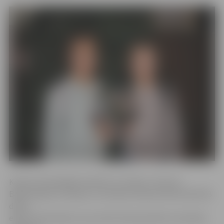
Konkursā piedalījās skolēni no Latvijas, Lietuvas,
Baltkrievijas, Krievijas un Ukrainas. Kopumā tika radīti 68
darbi –
elektroniski dekori, kas veltīti Ziemassvētku tematikai.