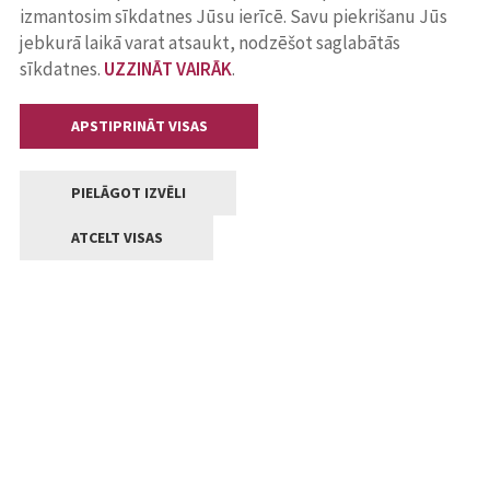
izmantosim sīkdatnes Jūsu ierīcē. Savu piekrišanu Jūs
jebkurā laikā varat atsaukt, nodzēšot saglabātās
sīkdatnes.
UZZINĀT VAIRĀK
.
APSTIPRINĀT VISAS
PIELĀGOT IZVĒLI
ATCELT VISAS
Kontakti
Jelgavas valstpilsētas pašvaldība