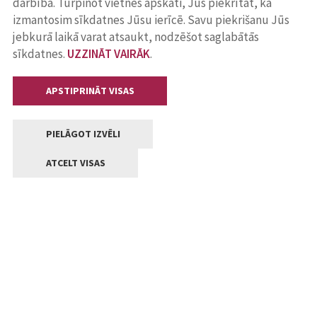
darbība. Turpinot vietnes apskati, Jūs piekrītat, ka
izmantosim sīkdatnes Jūsu ierīcē. Savu piekrišanu Jūs
jebkurā laikā varat atsaukt, nodzēšot saglabātās
sīkdatnes.
UZZINĀT VAIRĀK
.
APSTIPRINĀT VISAS
PIELĀGOT IZVĒLI
ATCELT VISAS
Kontakti