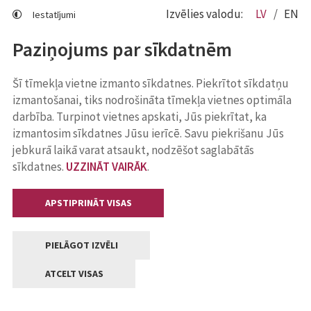
Izvēlies valodu:
LV
EN
Iestatījumi
Paziņojums par sīkdatnēm
Šī tīmekļa vietne izmanto sīkdatnes. Piekrītot sīkdatņu
izmantošanai, tiks nodrošināta tīmekļa vietnes optimāla
darbība. Turpinot vietnes apskati, Jūs piekrītat, ka
izmantosim sīkdatnes Jūsu ierīcē. Savu piekrišanu Jūs
jebkurā laikā varat atsaukt, nodzēšot saglabātās
sīkdatnes.
UZZINĀT VAIRĀK
.
APSTIPRINĀT VISAS
PIELĀGOT IZVĒLI
ATCELT VISAS