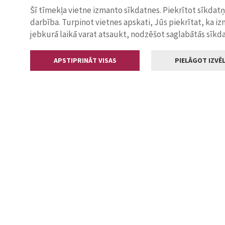
Šī tīmekļa vietne izmanto sīkdatnes. Piekrītot sīkdat
darbība. Turpinot vietnes apskati, Jūs piekrītat, ka i
jebkurā laikā varat atsaukt, nodzēšot saglabātās sīkd
APSTIPRINĀT VISAS
PIELĀGOT IZVĒL
Kontakti
Jelgavas valstp
Lielā iela 11
+371 630055
pasts@jelga