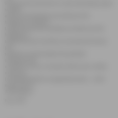
Vīrieši ievietoti atskurbtuvē, un pēc atskurbšanas viņiem
sastādīti
administratīvā pārkāpuma protokoli par sīko
huligānismu. Saskaņā ar
Latvijas Administratīvo pārkāpumu kodeksu par sīko
huligānismu –
sabiedriskā miera traucēšanu, kas izpaužas kā necieņa
pret
sabiedrību vai bezkaunīga rīcība, ignorējot
vispārpieņemtās
uzvedības normas un traucējot cilvēku mieru, iestāžu,
uzņēmumu
(uzņēmējsabiedrību) vai organizāciju darbu, – uzliek
naudas sodu no
70 līdz 500 eiro.
Foto: JPPP