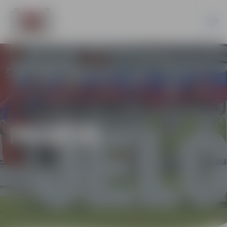
PILSĒTĀ