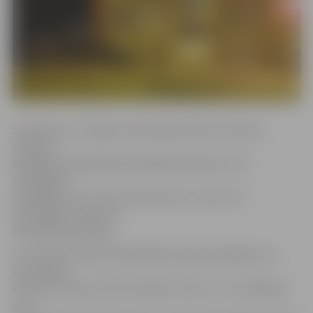
Sestdienas, 15. aprīļa, vakarā ap pulksten 23 Valsts
policijas
darbinieki Lielajā ielā pamanījuši jauniešus, kuri
demolējuši
apstādījumus un lauzuši atkritumu urnas. Viņi
informāciju nodevuši
Pašvaldības policijai.
Uz notikuma devās Pašvaldības policijas ekipāža, kas
konstatēja,
ka kokus nolauzuši divi iereibuši vīrieši – 32 un 28 gadus
veci.