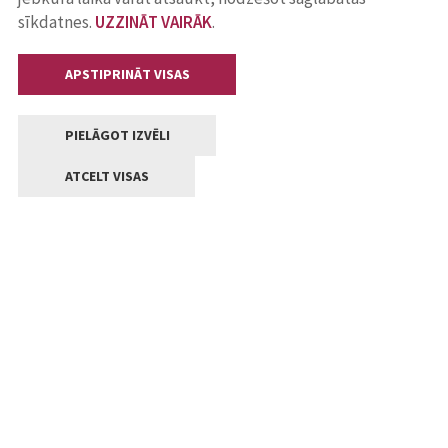
sīkdatnes.
UZZINĀT VAIRĀK
.
APSTIPRINĀT VISAS
PIELĀGOT IZVĒLI
ATCELT VISAS
Kontakti
Jelgavas valstpilsētas pašvaldība
Lielā iela 11, Jelgava, LV-3001