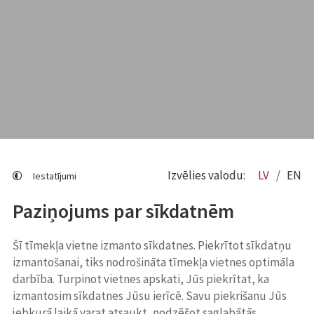
Izvēlies valodu:
LV
EN
Iestatījumi
Paziņojums par sīkdatnēm
Šī tīmekļa vietne izmanto sīkdatnes. Piekrītot sīkdatņu
izmantošanai, tiks nodrošināta tīmekļa vietnes optimāla
darbība. Turpinot vietnes apskati, Jūs piekrītat, ka
izmantosim sīkdatnes Jūsu ierīcē. Savu piekrišanu Jūs
jebkurā laikā varat atsaukt, nodzēšot saglabātās