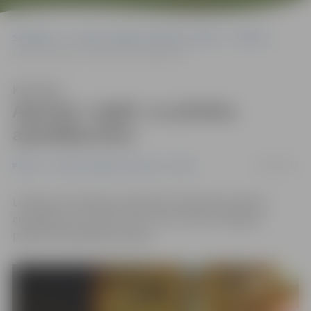
Sākumlapa
Portāla “Jelgavas Vēstnesis” arhīvs
Pilsētā
Agresiju «izgāž» uz pilsētas apstādījumiem
Klausīties
Agresiju «izgāž» uz pilsētas
apstādījumiem
18/04/2017
Pilsētā
Portāla “Jelgavas Vēstnesis” arhīvs
Lieldienu brīvdienās Lielajā ielā izdemolēti pilsētas
apstādījumi un atkritumu urnas, informē Jelgavas
pilsētas Pašvaldības policija.