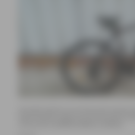
Velosipēda īpašnieku aicina vērsties Valsts policijas 
reģiona pārvaldes Jelgavas iecirknī Pētera ielā 5, 16. k
zvanīt pa tālruni 63004200, 63004202 vai 63004216.