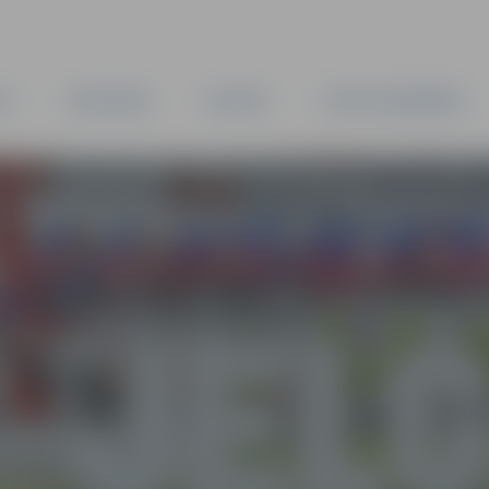
TA
PAŠVALDĪBA
IESTĀDES
KAPITĀLSABIEDRĪBAS