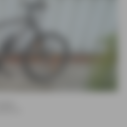
Zemgales
abinetā vai