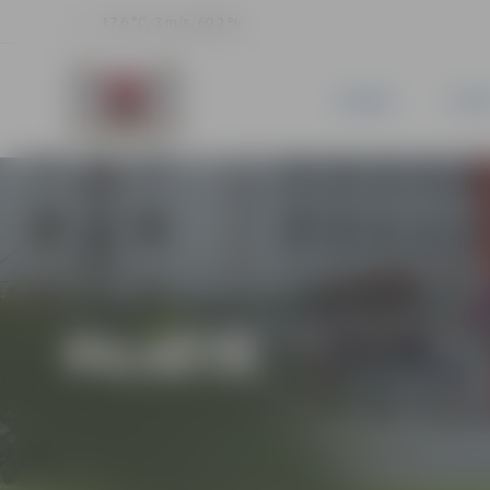
17.6 °C, 3 m/s, 60.2 %
JAUNUMI
PILSĒ
PILSĒTĀ