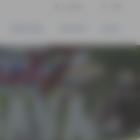
LV
EN
Iestatījumi
UZŅĒMĒJDARBĪBA
PAKALPOJUMI
KONTAKTI