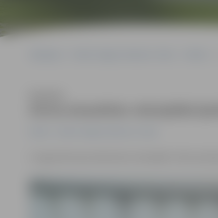
Sākumlapa
Portāla “Jelgavas Vēstnesis” arhīvs
Pilsētā
Klausīties
Aicina atsaukties velosipēda īp
Pilsētā
Portāla “Jelgavas Vēstnesis” arhīvs
5. augustā Iecavas ielā atrasts velosipēds. Valsts poli