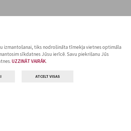
ņu izmantošanai, tiks nodrošināta tīmekļa vietnes optimāla
zmantosim sīkdatnes Jūsu ierīcē. Savu piekrišanu Jūs
atnes.
UZZINĀT VAIRĀK
.
I
ATCELT VISAS
Klientu apkalpošana
ilsētas pašvaldība
Darba laiks