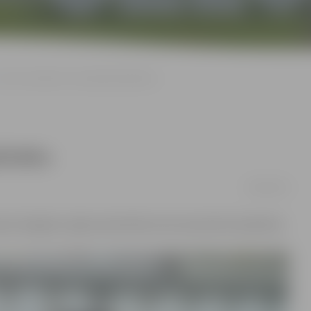
Aicina atsaukties velosipēda īpašnieku
ašnieku
06/08/2018
cijas Zemgales reģiona pārvalde aicina atsaukties īpašnieku.