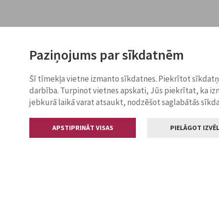
Paziņojums par sīkdatnēm
Šī tīmekļa vietne izmanto sīkdatnes. Piekrītot sīkdat
darbība. Turpinot vietnes apskati, Jūs piekrītat, ka i
jebkurā laikā varat atsaukt, nodzēšot saglabātās sīkd
APSTIPRINĀT VISAS
PIELĀGOT IZVĒL
Kontakti
Jelgavas valstp