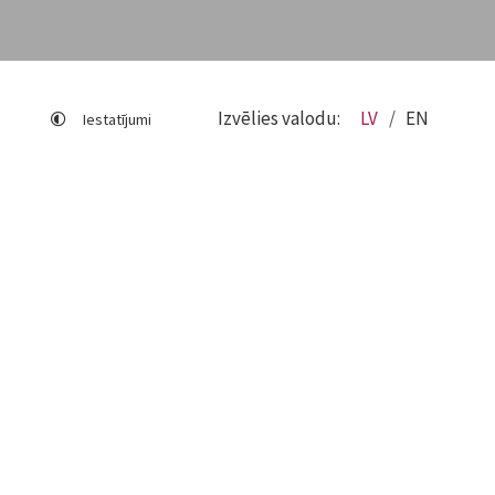
Izvēlies valodu:
LV
EN
Iestatījumi
Lapas karte
Viegli lasīt