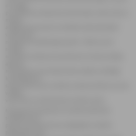
otru algas
pusi skolēnam maksās pats darba devējs. Jāņem vērā, ka
mēneša
atalgojumam par pilnu nostrādātu darba laiku jābūt
vismaz valstī
noteiktās minimālās algas apmērā – 380 eiro pirms
nodokļu
nomaksas. Dotācijas tiks piemērotas arī darba vadītāja
algai, kā
rezultātā par viena skolēna darba vadīšanu atbildīgā
kontaktpersona
saņems 38 eiro pirms nodokļu nomaksas. Būtiski, ka viens
vadītājs
varēs vadīt ne vairāk kā desmit skolēnu darbu.
NVA apņemas apmaksāt arī veselības pārbaudes
skolēniem, ja to
paredz normatīvie akti par obligātajām veselības
pārbaudēm, kā arī