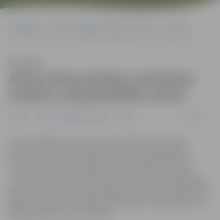
Sākumlapa
Portāla “Jelgavas Vēstnesis” arhīvs
Pilsētā
Aicina darba devējus pieteikties skolēnu nodarbinātībai vasarā
Klausīties
Aicina darba devējus pieteikties
skolēnu nodarbinātībai vasarā
30/03/2017
Pilsētā
Portāla “Jelgavas Vēstnesis” arhīvs
Nodarbinātības valsts aģentūra (NVA) aicina darba
devējus pieteikties skolēnu vasaras nodarbinātības
pasākumam. Darba devējiem tiek piedāvāta iespēja
uzņēmuma darbā iesaistīt jauniešus, saņemot dotācijas
gan skolēna mēneša darba algai, gan darba vadītāja darba
algai. Pieteikumu veidlapa elektroniski vai klātienē NVA
filiālē jāsniedz līdz 19. aprīlim.