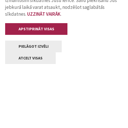
izmantosim sīkdatnes Jūsu ierīcē. Savu piekrišanu Jūs
jebkurā laikā varat atsaukt, nodzēšot saglabātās
sīkdatnes.
UZZINĀT VAIRĀK
.
APSTIPRINĀT VISAS
PIELĀGOT IZVĒLI
ATCELT VISAS
Kontakti
Jelgavas valstpilsētas pašvaldība