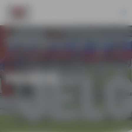
PILSĒTĀ