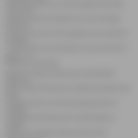
apdrošinās skolēnus pret nelaimes gadījumiem darba
vietās. Darba
devējiem savukārt būs jāievēro vecumam attiecīgās
darba laika
prasības: vecumā no 15 līdz 18 gadiem varēs nodarbināt
ne ilgāk kā
7 stundas dienā, taču darbiniekus vecumā no 18 līdz 20
gadiem – ne
ilgāk kā 8 stundas dienā.
Šogad NVA Jelgavas filiālē vasaras nodarbinātības
pasākumos
plānots iesaistīt 250 skolēnus, tādēļ darba devēji aicināti
laicīgi
iesniegt pieteikumu. Pēc darba devēja pieteikuma
veidlapas
iesniegšanas NVA filiāles aktīvo nodarbinātības un
atbalsta
pasākumu īstenotāju izvēles komisija izvērtēs