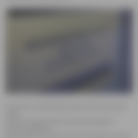
Piesakoties nodarbinātības pasākumā, NVA nodrošinās
darba
devējam dotācijas skolēna mēneša darba algai 50
procentu apmērā no
valstī noteiktās minimālās mēneša darba algas, savukārt