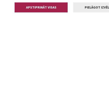
APSTIPRINĀT VISAS
PIELĀGOT IZVĒL
Kontakti
Jelgavas valstp
Lielā iela 11
+371 630055
pasts@jelga
2002-2026 jelgava.lv