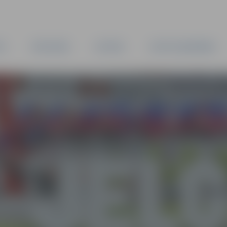
TA
PAŠVALDĪBA
IESTĀDES
KAPITĀLSABIEDRĪBAS