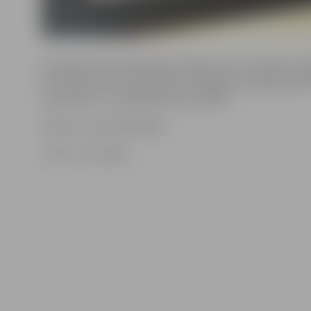
Aptaujas anketā iekļautie jautājumi ļaus noskaidrot j
informētību par pašvaldības sniegtajiem pakalpojumi
pieejamību un apkalpošanas kvalitāti.
Anketu var aizpildīt
šeit
.
Foto: no JV arhīva