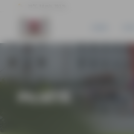
20 °C, 3.8 m/s, 70.1 %
JAUNUMI
PILSĒ
PILSĒTĀ