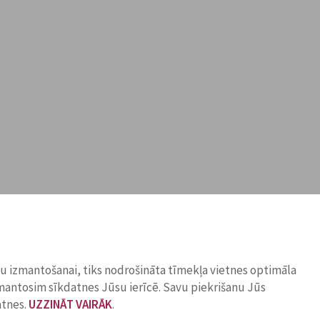
ņu izmantošanai, tiks nodrošināta tīmekļa vietnes optimāla
zmantosim sīkdatnes Jūsu ierīcē. Savu piekrišanu Jūs
atnes.
UZZINĀT VAIRĀK
.