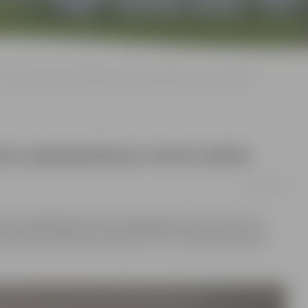
Aicina novērtēt pašvaldības Klientu apkalpošanas centra darbu
entu apkalpošanas centra darbu
30/11/2016
sētas pašvaldības Klientu apkalpošanas centra darbu un
aicināti piedalīties aptaujā, informē Jelgavas pilsētas