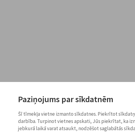
Paziņojums par sīkdatnēm
Šī tīmekļa vietne izmanto sīkdatnes. Piekrītot sīkdat
darbība. Turpinot vietnes apskati, Jūs piekrītat, ka i
jebkurā laikā varat atsaukt, nodzēšot saglabātās sīkd