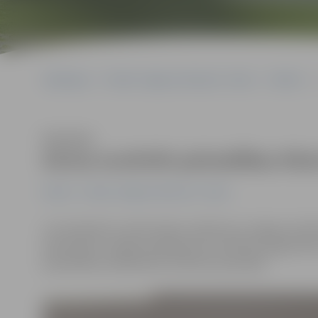
Sākumlapa
Portāla “Jelgavas Vēstnesis” arhīvs
Pilsētā
Klausīties
Aicina novērtēt pašvaldības Kli
Pilsētā
Portāla “Jelgavas Vēstnesis” arhīvs
Lai noskaidrotu iedzīvotāju viedokli par Jelgavas pil
pilnveidotu sniegto pakalpojumu kvalitāti, jelgavnieki 
pašvaldības Sabiedrisko attiecību pārvaldē.