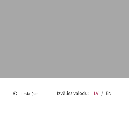
Izvēlies valodu:
LV
EN
Iestatījumi