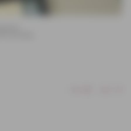
elgavnieku
em, informācijas
Drukāt
Dalīties