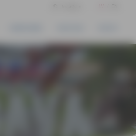
LV
EN
Iestatījumi
UZŅĒMĒJDARBĪBA
PAKALPOJUMI
KONTAKTI