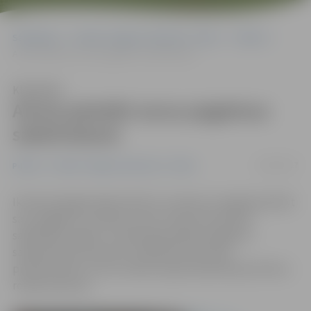
Sākumlapa
Portāla “Jelgavas Vēstnesis” arhīvs
Pilsētā
Aicina pieteikt savus pagalmus sakārtošanai
Klausīties
Aicina pieteikt savus pagalmus
sakārtošanai
14/02/2017
Pilsētā
Portāla “Jelgavas Vēstnesis” arhīvs
Ikvienam jelgavniekam līdz 31. martam ir iespēja pieteikt
savu pagalmu uzņēmuma SIA «Ceļu būvniecības
sabiedrība «Igate»» īstenotajai pilsētas pagalmu
sakārtošanas iniciatīvai. Priekšroka tiks dota
pieteikumiem, kuros minēta nepieciešamība pēc bērnu
rotaļu laukuma.