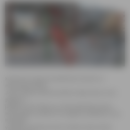
Kā informē uzņēmuma sabiedrisko attiecību un
mārketinga vadītājs
Jānis Stundiņš, pieteikumā jāmin mājas adrese, kuras
pagalms ir
jāsakārto, kā arī ideja, kuru iedzīvotāji vēlas īstenot.
Iedzīvotājiem, piesakot savu pagalmu, jārēķinās ar savu
līdzdalību
vienkāršu sakopšanas darbu veikšanā, tāpat vēlams