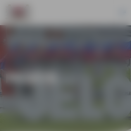
PILSĒTĀ