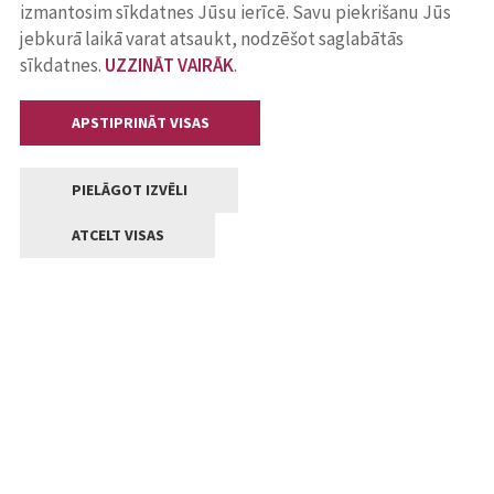
izmantosim sīkdatnes Jūsu ierīcē. Savu piekrišanu Jūs
jebkurā laikā varat atsaukt, nodzēšot saglabātās
sīkdatnes.
UZZINĀT VAIRĀK
.
APSTIPRINĀT VISAS
PIELĀGOT IZVĒLI
ATCELT VISAS
Kontakti
Jelgavas valstpilsētas pašvaldība