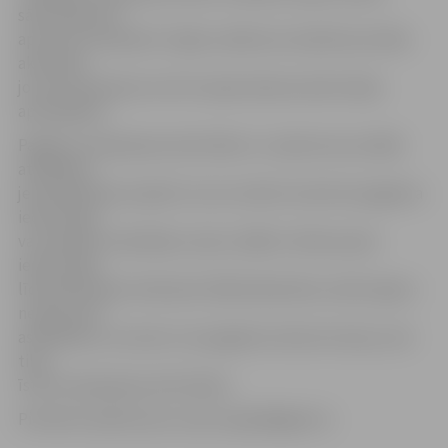
sākotnēji kaut
aptuveni noskaidrot mājas vairākuma viedokli par šādu
aktivitāti,
jo tās īstenošanai var būt nepieciešama iedzīvotāju
aptaujāšana.
Pagalmu sakopšanas aktivitātes ir uzņēmuma sociālās
atbildības
jeb labdarības projekti, kuros netiek izmantota pagalma
iedzīvotāju
vai nodokļu maksātāju nauda, tādēļ ir vēlama pašu
iedzīvotāju
līdzdarbošanās talkošanā. Šādā labdarības veidā «Igate»
nesponsorē
asfaltēšanu vai neveic visa pagalma rekonstrukciju, bet
tikai
īsteno sakopšanas aktivitātes.
Pieteikumi jāsūta pa e-pastu igate@igate.lv.