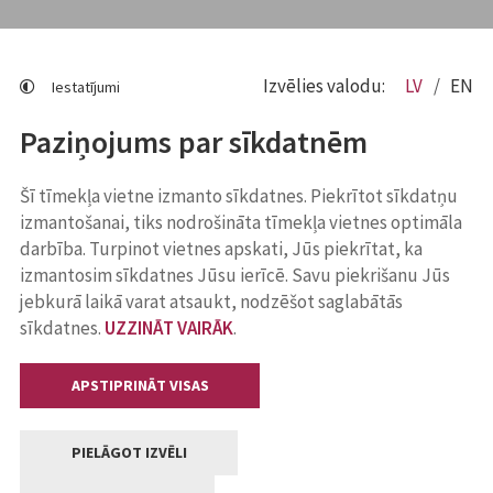
Izvēlies valodu:
LV
EN
Iestatījumi
Paziņojums par sīkdatnēm
Šī tīmekļa vietne izmanto sīkdatnes. Piekrītot sīkdatņu
izmantošanai, tiks nodrošināta tīmekļa vietnes optimāla
darbība. Turpinot vietnes apskati, Jūs piekrītat, ka
izmantosim sīkdatnes Jūsu ierīcē. Savu piekrišanu Jūs
jebkurā laikā varat atsaukt, nodzēšot saglabātās
sīkdatnes.
UZZINĀT VAIRĀK
.
APSTIPRINĀT VISAS
PIELĀGOT IZVĒLI