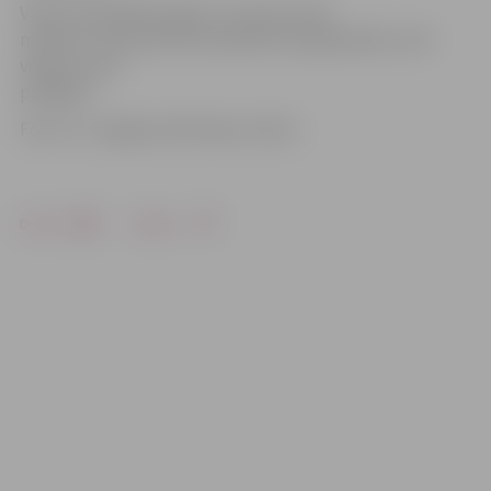
Vienas nodarbības ilgums ir aptuveni 45
minūtes. Interesentiem iepriekš nav jāpiesakās. Līdzi
vēlams ņemt
paklājiņu.
Foto: no «Jelgavas Vēstneša» arhīva
Drukāt
Dalīties