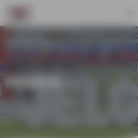
PILSĒTĀ