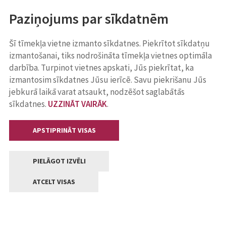
Paziņojums par sīkdatnēm
Šī tīmekļa vietne izmanto sīkdatnes. Piekrītot sīkdatņu
izmantošanai, tiks nodrošināta tīmekļa vietnes optimāla
darbība. Turpinot vietnes apskati, Jūs piekrītat, ka
izmantosim sīkdatnes Jūsu ierīcē. Savu piekrišanu Jūs
jebkurā laikā varat atsaukt, nodzēšot saglabātās
sīkdatnes.
UZZINĀT VAIRĀK
.
APSTIPRINĀT VISAS
PIELĀGOT IZVĒLI
ATCELT VISAS