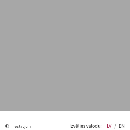
Izvēlies valodu:
LV
EN
Iestatījumi