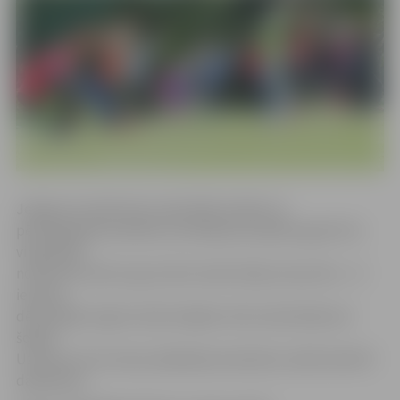
Jelgavas Sociālo lietu pārvaldē norāda, ka
pērnajā gadā veselības veicināšanas projekta gaitā rīta
vingrošana
notika Pils salā un guva lielu iedzīvotāju atsaucību – šī
iemesla
dēļ iespēja vingrot iedzīvotājiem tiek nodrošināta arī
šogad.
Uz pirmo rīta treniņu jūlijā bija ieradušies vairāk nekā 30
dalībnieku.