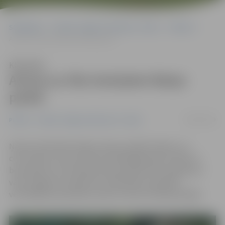
Sākumlapa
Portāla “Jelgavas Vēstnesis” arhīvs
Pilsētā
Aicina uz rīta treniņiem Raiņa parkā
Klausīties
Aicina uz rīta treniņiem Raiņa
parkā
08/07/2019
Pilsētā
Portāla “Jelgavas Vēstnesis” arhīvs
Ņemot vērā iedzīvotāju interesi, jūlijā otrdienu un
ceturtdienu rītos pulksten 6.45 jelgavnieki aicināti uz
bezmaksas rīta treniņiem Raiņa parkā. Rīta vingrošanu
vada Jelgavas Sociālo lietu pārvaldes Veselības
veicināšanas speciālists sporta treneris Aleksejs Ērglis.