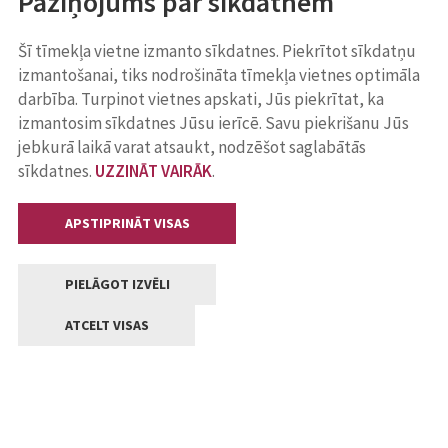
Paziņojums par sīkdatnēm
Šī tīmekļa vietne izmanto sīkdatnes. Piekrītot sīkdatņu
izmantošanai, tiks nodrošināta tīmekļa vietnes optimāla
darbība. Turpinot vietnes apskati, Jūs piekrītat, ka
izmantosim sīkdatnes Jūsu ierīcē. Savu piekrišanu Jūs
jebkurā laikā varat atsaukt, nodzēšot saglabātās
sīkdatnes.
UZZINĀT VAIRĀK
.
APSTIPRINĀT VISAS
PIELĀGOT IZVĒLI
ATCELT VISAS