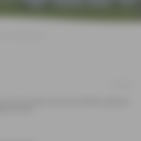
Aicina uz strītbola turnīru
06/08/2009
la turnīrs, ko organizē «Post Club». Dalībnieku reģistrācija
mēram no 18.30.