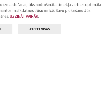
ņu izmantošanai, tiks nodrošināta tīmekļa vietnes optimāla
zmantosim sīkdatnes Jūsu ierīcē. Savu piekrišanu Jūs
atnes.
UZZINĀT VAIRĀK
.
I
ATCELT VISAS
Klientu apkalpošana
ilsētas pašvaldība
Darba laiks
, Jelgava, LV-3001
Pirmdienās
8.00 - 18.00
Otrdienās
8.00 - 17.00
22
Trešdienās
8.00 - 17.00
va.lv
Ceturtdienās
8.00 - 17.00
Piektdienās
8.00 - 14.30