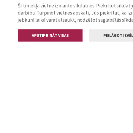
Šī tīmekļa vietne izmanto sīkdatnes. Piekrītot sīkdat
darbība. Turpinot vietnes apskati, Jūs piekrītat, ka i
jebkurā laikā varat atsaukt, nodzēšot saglabātās sīkd
APSTIPRINĀT VISAS
PIELĀGOT IZVĒL
Kontakti
Jelgavas valstp
Lielā iela 11
+371 630055
pasts@jelga