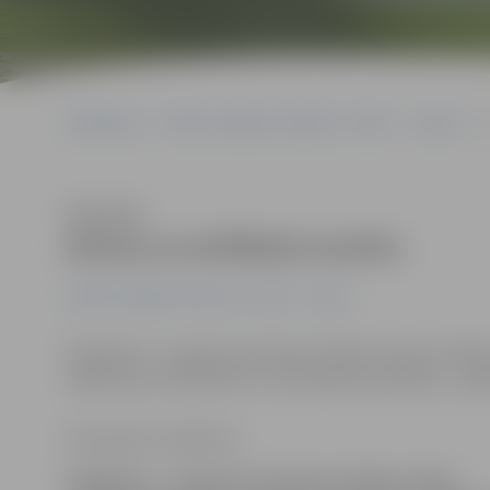
Sākumlapa
Portāla “Jelgavas Vēstnesis” arhīvs
Sports
Klausīties
Aicina uz strītbola turnīru
Portāla “Jelgavas Vēstnesis” arhīvs
Sports
Piektdien, 7. augustā, pie Sporta halles notiks strītbo
sāksies jau no pulksten 17, bet pašas sacensības – ap
Ilze Knusle-Jankevica
Piektdien, 7. augustā, pie Sporta halles notiks