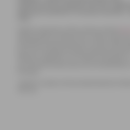
strītbola turnīrs, ko organizē «Post Club». Dalībni
sāksies jau no pulksten 17, bet pašas sacensības 
18.30.
Pasākuma organizators Viktors Valainis portālam
http:
dalītas grupās, bet, kādas tās būs, noteiks, vadoties 
pieteikušos komandu daudzuma un profila. «Šādu pa
pirmo reizi, bet galvenais mērķis ir popularizēt atpūt
alkohola un cigaretēm,» teic. V.Valainis. Viņš piebilst, k
provizoriskais komandu skaits, kas turnīrā piedalīsies, 
komandas.
Jāpiebilst, ka šajā turnīrā komandām jāmaksā arī dalī
viens lats.