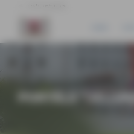
17.6 °C, 3 m/s, 60.2 %
JAUNUMI
PILSĒ
PORTĀLA “JELGAV