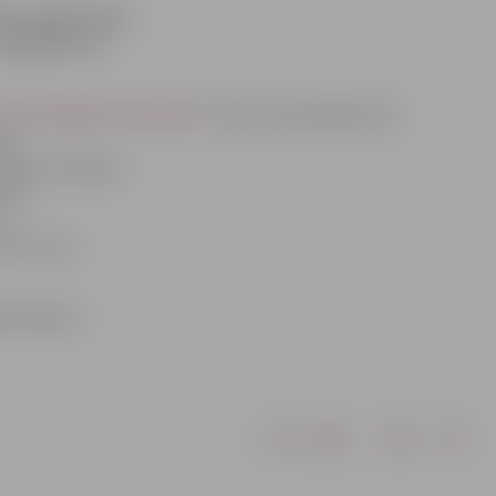
eku reģistrācija
– apmēram no
//www.jelgavasvestnesis.lv/
teic, ka komandas tiks
pēc
sākumu rīkojam
u bez
a
ir 50 – 60
bas maksa –
Drukāt
Dalīties