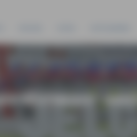
TA
PAŠVALDĪBA
IESTĀDES
KAPITĀLSABIEDRĪBAS
AS VĒSTNESIS” ARH