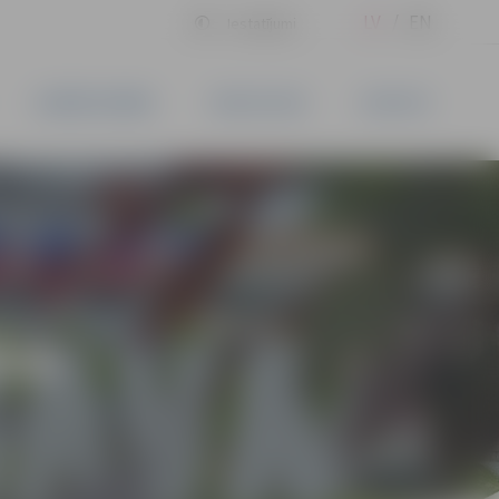
LV
EN
Iestatījumi
UZŅĒMĒJDARBĪBA
PAKALPOJUMI
KONTAKTI
ĪVS