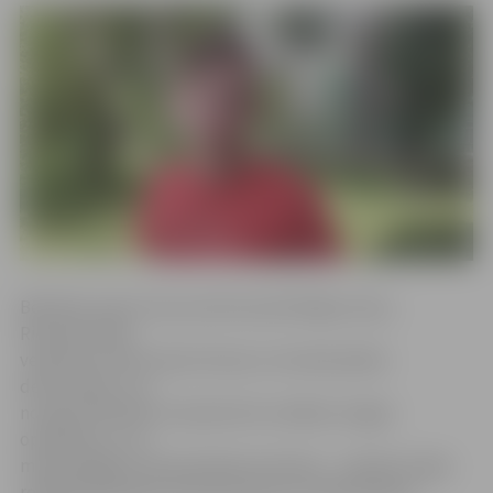
Bērnībā, sperot savus pirmos patstāvīgos soļus,
Ričardam sāka
veidoties kreisā ceļa locītavas un kreisās pēdas
deformācija. Jau
no agras bērnības viņš pārcietis vairākas smagas
operācijas un ne
mazāk sāpīgus pēcoperācijas periodus – mēnešus ilgas
rehabilitācijas gan slimnīcās, gan arī rehabilitācijas