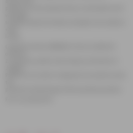
ārpusstundu
pasākumos. Viņam padodas fizika un matemātika, kā arī
viņš šogad
sekmīgi startēja informātikas olimpiādē, vēsta raidījums
«Zaļā
lampa».
Labdarības telefons 90006383 (1.42 eiro) strādās līdz
otrdienai,
23. augustam, palīdzot vākt ziedojumus Ričardam no
Jelgavas.
Palīdzēt var arī ziedot.lv mājaslapā. Visa saziedota nauda
tiks
pārskaitīta Heilderbergas klīnikai operācijas apmaksai.
Foto: no privātā arhīva