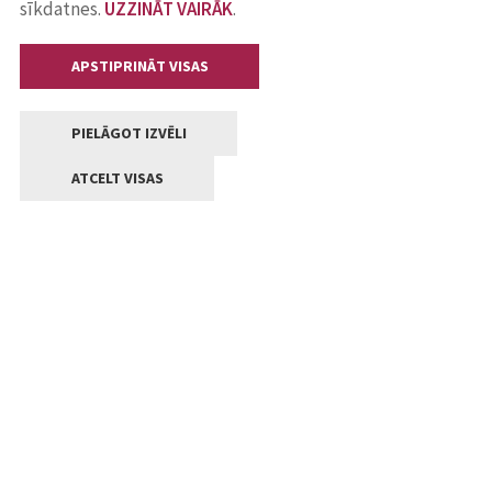
sīkdatnes.
UZZINĀT VAIRĀK
.
APSTIPRINĀT VISAS
PIELĀGOT IZVĒLI
ATCELT VISAS
Kontakti
Jelgavas valstpilsētas pašvaldība
Lielā iela 11, Jelgava, LV-3001