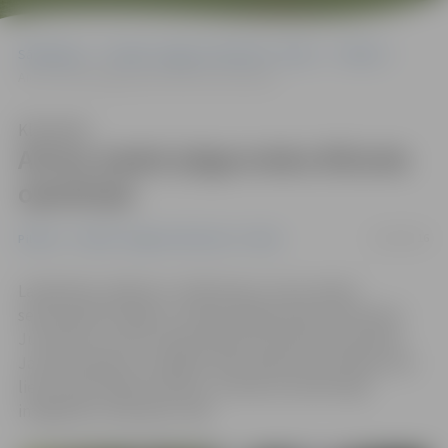
Sākumlapa
Portāla “Jelgavas Vēstnesis” arhīvs
Pilsētā
Aicina ziedot jelgavnieka Ričarda operācijai
Klausīties
Aicina ziedot jelgavnieka Ričarda
operācijai
21/08/2016
Pilsētā
Portāla “Jelgavas Vēstnesis” arhīvs
Labdarības raidījums «Zaļā lampa» aicina ziedot
septiņpadsmit gadus vecajam jelgavniekam Ričardam
Jurasovam, kuram nepieciešama steidzama operācija.
Jaunieša ikdienu sarežģī kreisās pēdas deformācija, kas
liedz pilnvērtīgi kustēties, tostarp arī pilnvērtīgi
integrēties vienaudžu vidē.