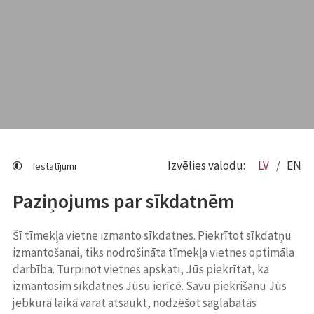
Izvēlies valodu:
LV
EN
Iestatījumi
Paziņojums par sīkdatnēm
Šī tīmekļa vietne izmanto sīkdatnes. Piekrītot sīkdatņu
izmantošanai, tiks nodrošināta tīmekļa vietnes optimāla
darbība. Turpinot vietnes apskati, Jūs piekrītat, ka
izmantosim sīkdatnes Jūsu ierīcē. Savu piekrišanu Jūs
jebkurā laikā varat atsaukt, nodzēšot saglabātās