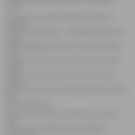
centros.
Līdz 18 gadu vecumam zēnam nepieciešams veikt
operāciju,
iztaisnojot kājas locītavas, – pretējā gadījumā viņš vairs
nespēs
staigāt. Pagājušogad Ričardam veica operāciju Latvijā,
bet tā
noritēja neveiksmīgi. Lai zēns nākotnē varētu normāli
staigāt,
operāciju nepieciešams veikt Vācijas klīnikā. Vācijas
mediķi
garantē labu rezultātu, bet puiša ģimene nevar atļauties
segt
operācijas izdevumus.
Ričards ir dzīvespriecīgs un zinātkārs puisis. Viņam ir
labas
sekmes skolā, un jelgavnieks aktīvi piedalās arī