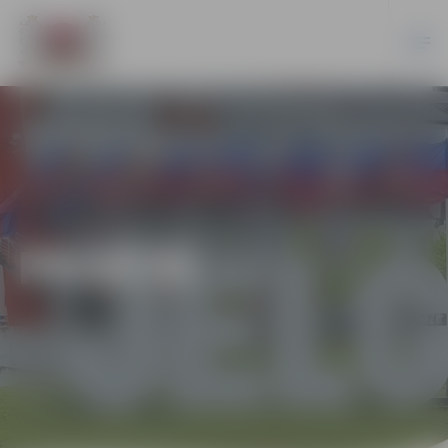
PILSĒTĀ