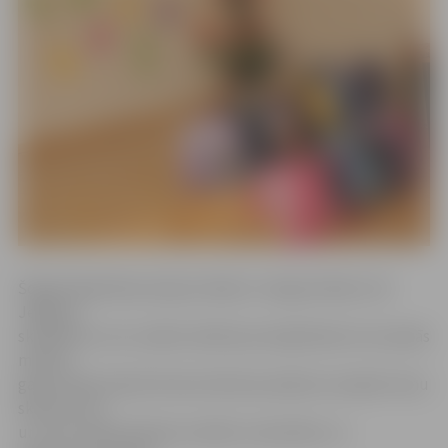
Šogad labdarības akcijas mērķis ir sniegt atbalstu 20
Jelgavas
skolēniem, kuri uzsāks mācības pirmajā klasē vai turpinās
mācību
gaitas sākumskolā. Katram bērnam plānots sarūpēt vienu
skolas somu
un citus nepieciešamos mācību materiālus un