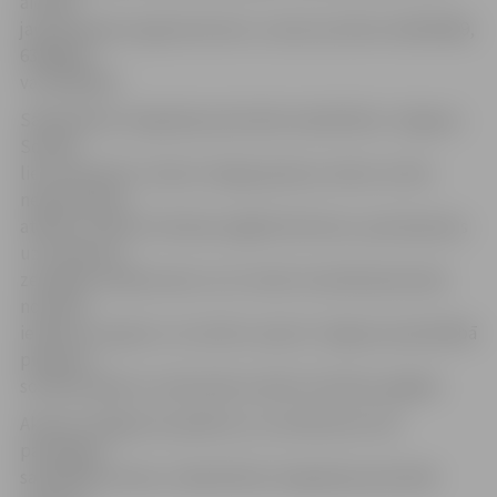
aicināti
jautāt akcijas organizatoriem, zvanot pa tālruni 63023409,
63005467
vai 29225919.
Sabiedrības integrācijas pārvalde sadarbībā ar Jelgavas
Sociālo
lietu pārvaldi ir veikusi rūpīgu ģimeņu atlasi, kurām
nepieciešams
atbalsts mācību līdzekļu iegādei bērniem, pamatojoties
uz šo ģimeņu
zemajiem ienākumiem, kuri tomēr minimāli pārsniedz
noteikto
ienākumu apjomu, lai varētu saņemt Jelgavas pašvaldībā
pieejamo
sociālo pabalstu individuālo mācību līdzekļu iegādei.
Akcijas noslēguma pasākums, kurā bērniem tiks
pasniegtas
sarūpētās mantas, Sabiedrības integrācijas pārvaldē