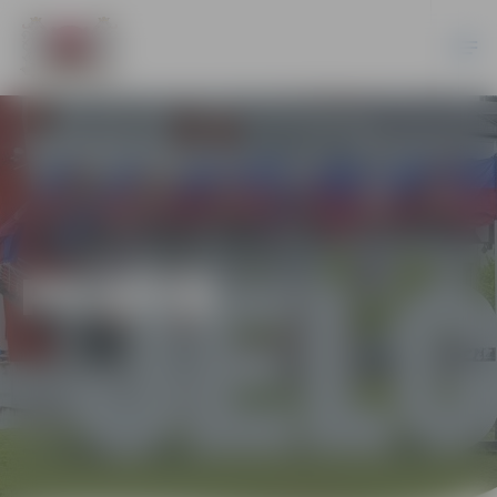
PILSĒTĀ