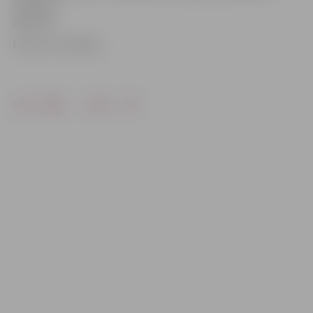
notiks 17.
augustā.
Foto: no JV arhīva
Drukāt
Dalīties