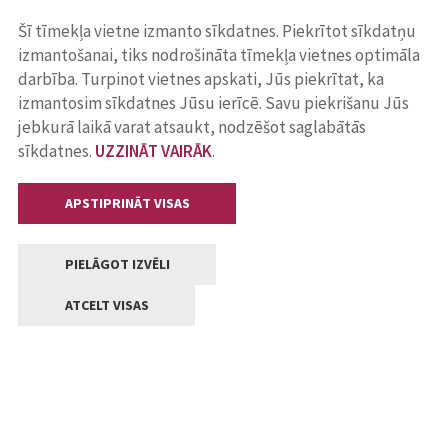
Šī tīmekļa vietne izmanto sīkdatnes. Piekrītot sīkdatņu
izmantošanai, tiks nodrošināta tīmekļa vietnes optimāla
darbība. Turpinot vietnes apskati, Jūs piekrītat, ka
izmantosim sīkdatnes Jūsu ierīcē. Savu piekrišanu Jūs
jebkurā laikā varat atsaukt, nodzēšot saglabātās
sīkdatnes.
UZZINĀT VAIRĀK
.
APSTIPRINĀT VISAS
PIELĀGOT IZVĒLI
ATCELT VISAS