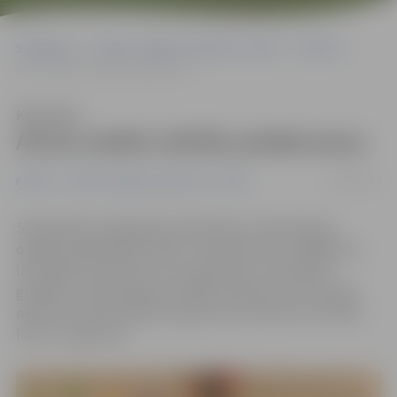
Sākumlapa
Portāla “Jelgavas Vēstnesis” arhīvs
Pilsētā
Aicina ziedot mācību piederumus
Klausīties
Aicina ziedot mācību piederumus
12/07/2017
Pilsētā
Portāla “Jelgavas Vēstnesis” arhīvs
Sabiedrības integrācijas pārvalde jau septīto gadu
organizē labdarības akciju «Ar prieku pretī zināšanām»,
lai sarūpētu bērniem, kuru ģimenēm ir materiālas
grūtības, nepieciešamos mācību piederumus jaunajai
mācību sezonai. Mācību piederumus ikviens var ziedot
līdz 11. augustam.