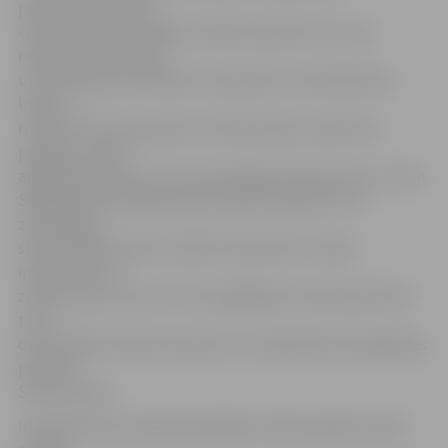
piederumus skolai.
«Aicinām ziedot dažādus mācību piederumus, kas
nepieciešami pirmās
un otrās klases skolēniem, piemēram, rakstāmlietas,
līniju un
rūtiņu burtnīcas, guaša un ūdenskrāsas, plastilīnu,
penāļus, sporta
apģērba maisiņus un citas noderīgas skolas lietas,» aicina
Sabiedrības integrācijas pārvaldē, papildinot, ka
ziedotajiem
skolas piederumiem ir jābūt nelietotiem. Tāpat
interesenti var
ziedot naudu, par kuru tiks iegādātas trūkstošās lietas –
to var
darīt skaidrā naudā, dodoties uz Sabiedrības integrācijas
pārvaldi
Sarmas ielā 4.
Interesenti par nepieciešamajiem skolas piederumiem