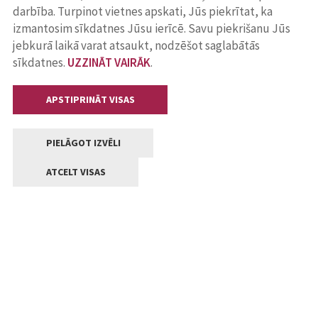
darbība. Turpinot vietnes apskati, Jūs piekrītat, ka
izmantosim sīkdatnes Jūsu ierīcē. Savu piekrišanu Jūs
jebkurā laikā varat atsaukt, nodzēšot saglabātās
sīkdatnes.
UZZINĀT VAIRĀK
.
APSTIPRINĀT VISAS
PIELĀGOT IZVĒLI
ATCELT VISAS
Kontakti