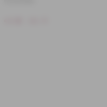
Foto: Ivars Veiliņš
Drukāt
Dalīties