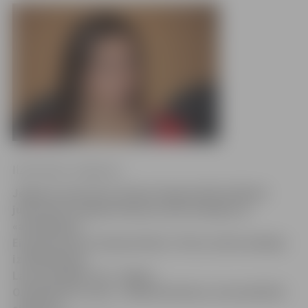
Ilze Knusle-Jankevica
Jelgavas sportisti Latvijas čempionātā airēšanā
junioriem izcīnījuši deviņas zelta medaļas un
«atlasījušies»
Eiropas junioru čempionātam. Četras zelta medaļas
izcīnīja Karīna
Laure (
attēlā)
, trīs – Marks
Ozolinkevičs, divas – Rūdolfs Nartišs, informē BJSS