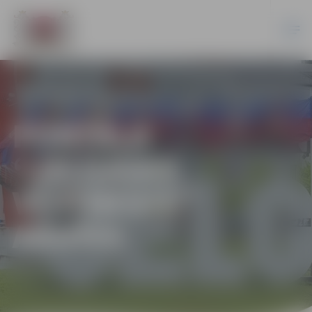
PORTĀLA
“JELGAVAS
VĒSTNESIS”
ARHĪVS