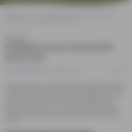
Sākumlapa
Portāla “Jelgavas Vēstnesis” arhīvs
Sports
Airētājiem junioru čempionātā deviņi zelti
Klausīties
Airētājiem junioru čempionātā
deviņi zelti
11/06/2012
Portāla “Jelgavas Vēstnesis” arhīvs
Sports
Jelgavas sportisti Latvijas čempionātā airēšanā junioriem
izcīnījuši deviņas zelta medaļas un «atlasījušies» Eiropas
junioru čempionātam. Četras zelta medaļas izcīnīja
Karīna Laure (attēlā), trīs – Marks Ozolinkevičs, divas –
Rūdolfs Nartišs, informē BJSS airēšanas trenere Lelde
Laure.