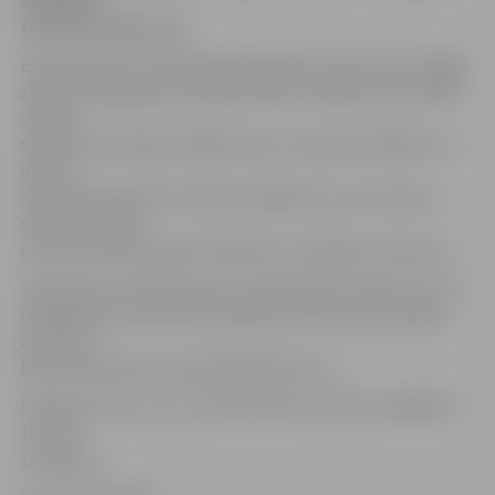
airēšanas
trenere Lelde Laure.
Eiropas junioru čempionā Karīna pārī ar sportisti no Rīgas
startēs smaiļošanas divniekos 500 un 1000 metros, Marks
startēs
smailīšu vieniniekos 1000 metros un kopā ar Rūdolfu un
diviem
rīdziniekiem airēs četrinieku 1000 metrus, bet kanoe
divniekos 1000
metrus startēs Kaspars Eihvalds un Arkādijs Jefremovs.
Vienlaikus ar Eiropas junioru čempionātu notiks arī U-23
čempionāts, kurā trīs disciplīnās startēs Lāsma Zaķīte,
bet Elīna
Ēdole airēs kanoe vieniniekā 200 metrus.
Eiropas junioru un U-23 čempionāts notiks Portugālē no
12. līdz
15. jūlijam.