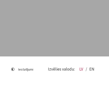
Izvēlies valodu:
LV
EN
Iestatījumi