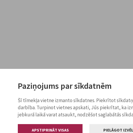
Paziņojums par sīkdatnēm
Šī tīmekļa vietne izmanto sīkdatnes. Piekrītot sīkdat
darbība. Turpinot vietnes apskati, Jūs piekrītat, ka i
jebkurā laikā varat atsaukt, nodzēšot saglabātās sīkd
APSTIPRINĀT VISAS
PIELĀGOT IZVĒL