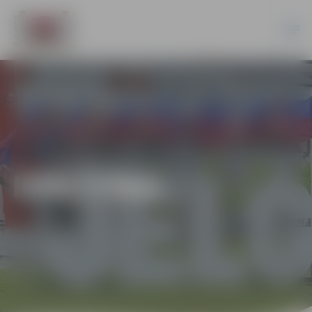
IZGLĪTĪBA