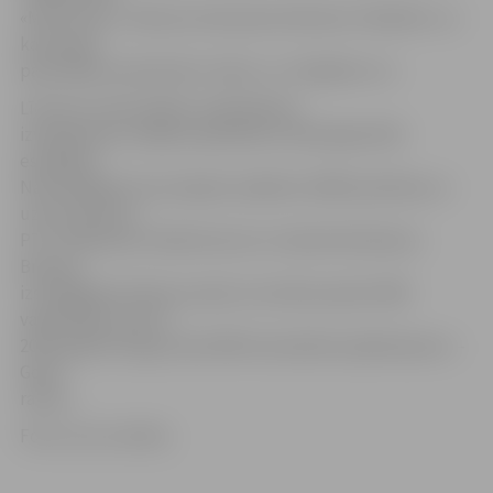
«Musli Graci», dārzeņu biezeņiem bērniem «Rūdolfs» un
kartupeļu
pārstrādes produktiem «Nissi» un «Paplāte nr.1».
Līdz šim universitātes zinātniekiem
izveidojusies ciešāka sadarbība ar AM pakļautībā
esošajiem
Nacionālajiem bruņotajiem spēkiem (NBS) pārtikas un
uztura jomā, jo
PTF zinātnieces Valda Kozule un Sandra Muižniece-
Brasava
izstrādājušas dienas sausās uzturdevas paku NBS
vajadzībām, par ko
2013. gadā arī ieguvušas NBS komandiera apbalvojumu –
Goda
rakstu.
Foto: no LLU arhīva