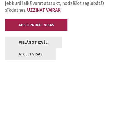
jebkurā laikā varat atsaukt, nodzēšot saglabātās
sīkdatnes.
UZZINĀT VAIRĀK
.
APSTIPRINĀT VISAS
PIELĀGOT IZVĒLI
ATCELT VISAS
Kontakti
Jelgavas valstpilsētas pašvaldība