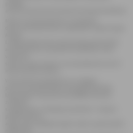
publisko
attiecību departamenta direktoram Kasparam Galkinam.
Ministrs arī pauda pārliecību, ka zinātnieku
darba izmantošana karavīru vajadzībām ir ieguvums gan
AM, gan
Latvijas drošībai. Ņemot vērā ministrijas vēlmi attīstīt
aizsardzības jomu, perspektīvie sadarbības virzieni
varētu būt
saistīti ne tikai ar karavīru uztura jautājumiem, bet arī
inženiertehnisko atbalstu.
Vizītes laikā viesi apskatīja LLU un Jelgavas
pili, kā arī viesojās Pārtikas tehnoloģijas fakultātes
laboratorijās un iepazinās ar jaunākajiem šīs jomas
zinātnieku
sasniegumiem un radītajiem produktiem – brokastu
pārslām «MILZU!»,
augļu kubiem «Biograph organic sweets», graudu pārslu
maisījumiem