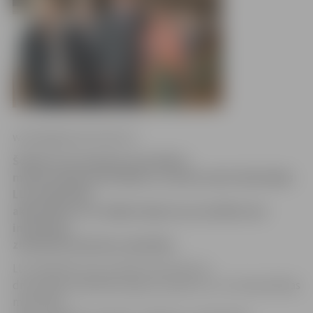
www.jelgavasvestnesis.lv
Šodien LLU viesojās aizsardzības
ministrs Raimonds Vējonis, lai pārrunātu līdzšinējās
LLU zinātnieku
aktivitātes un noslēgtu līgumu par plašāku abu
institūciju
zinātniski tehnisku sadarbību.
LLU pārstāve Lana Janmere informē, ka
divpusējās sadarbības līgums paredz LLU un Aizsardzības
ministrijas