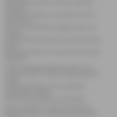
(AM) sadarbību projektu, pētījumu zinātniskās
ekspertīzes,
tehnoloģiju, inovācijas un ar aizsardzību saistīto
pētījumu jomā.
Līdz ar to universitātei būs iespēja izmantot savu
zinātniski
tehnisko potenciālu Latvijas, kā arī Ziemeļatlantijas
līguma
organizācijas (NATO) un ES ar aizsardzību saistītajā
pētniecībā.
«Novēlu veiksmīgu sadarbību starp AM un LLU!
Latvijas zinātnieki var sniegt nozīmīgu ieguldījumu
Latvijas
drošības stiprināšanā un mūsu neatkarības
nodrošināšanā,» tikšanās
laikā izteicās aizsardzības ministrs R.Vējonis.
Līgumu parakstīja LLU rektore Irina Pilvere un
R.Vējonis, klātesot LLU pārstāvjiem un AM Militāri