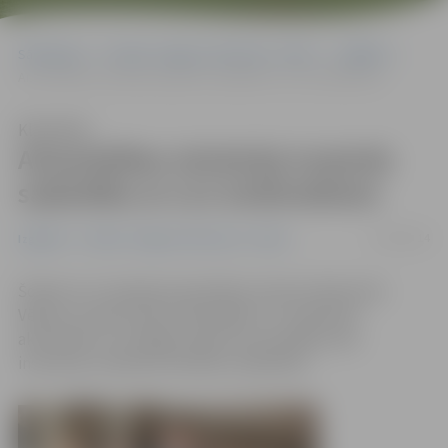
Sākumlapa
Portāla “Jelgavas Vēstnesis” arhīvs
Izglītība
Aizsardzības ministrija turpinās sadarbību ar LLU zinātniekiem
Klausīties
Aizsardzības ministrija turpinās
sadarbību ar LLU zinātniekiem
17/09/2014
Izglītība
Portāla “Jelgavas Vēstnesis” arhīvs
Šodien LLU viesojās aizsardzības ministrs Raimonds
Vējonis, lai pārrunātu līdzšinējās LLU zinātnieku
aktivitātes un noslēgtu līgumu par plašāku abu
institūciju zinātniski tehnisku sadarbību.