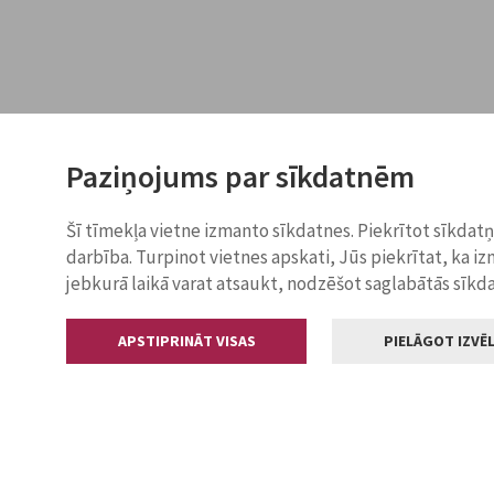
Paziņojums par sīkdatnēm
Šī tīmekļa vietne izmanto sīkdatnes. Piekrītot sīkdat
darbība. Turpinot vietnes apskati, Jūs piekrītat, ka i
jebkurā laikā varat atsaukt, nodzēšot saglabātās sīkd
APSTIPRINĀT VISAS
PIELĀGOT IZVĒL