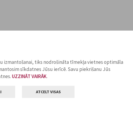
ņu izmantošanai, tiks nodrošināta tīmekļa vietnes optimāla
zmantosim sīkdatnes Jūsu ierīcē. Savu piekrišanu Jūs
atnes.
UZZINĀT VAIRĀK
.
I
ATCELT VISAS