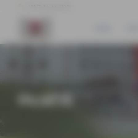
19.1 °C, 3.5 m/s, 72.7 %
JAUNUMI
PILSĒ
PILSĒTĀ