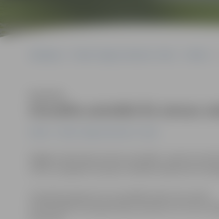
Sākumlapa
Portāla “Jelgavas Vēstnesis” arhīvs
Pilsētā
Klausīties
Aizvadīta aukstākā šīs ziemas na
Pilsētā
Portāla “Jelgavas Vēstnesis” arhīvs
Pagājusī nakts bijusi šoziem aukstākā – gaiss Kurzemē 
mīnus 12,9 grādi, kas bijusi zemākā temperatūra Zemg
Sinoptiķi prognozē, ka turpmākās naktis sals varētu
pastiprināties, pēc gadumijas sasniedzot arī mīnus 18