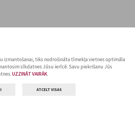
ņu izmantošanai, tiks nodrošināta tīmekļa vietnes optimāla
zmantosim sīkdatnes Jūsu ierīcē. Savu piekrišanu Jūs
atnes.
UZZINĀT VAIRĀK
.
I
ATCELT VISAS
Klientu apkalpošana