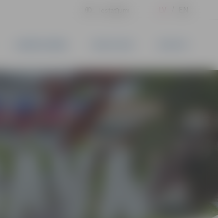
LV
EN
Iestatījumi
UZŅĒMĒJDARBĪBA
PAKALPOJUMI
KONTAKTI