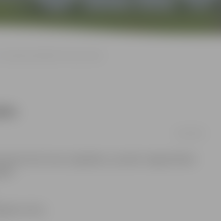
Aizvadīta aukstākā šīs ziemas nakts
kts
29/12/2015
atdzisis līdz mīnus 14 grādiem, savukārt Jelgavā fiksēti
alē.
 grādu atzīmi,