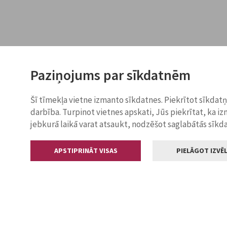
Paziņojums par sīkdatnēm
Šī tīmekļa vietne izmanto sīkdatnes. Piekrītot sīkdat
darbība. Turpinot vietnes apskati, Jūs piekrītat, ka i
jebkurā laikā varat atsaukt, nodzēšot saglabātās sīkd
APSTIPRINĀT VISAS
PIELĀGOT IZVĒL
Kontakti