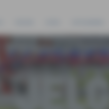
TA
PAŠVALDĪBA
IESTĀDES
KAPITĀLSABIEDRĪBAS