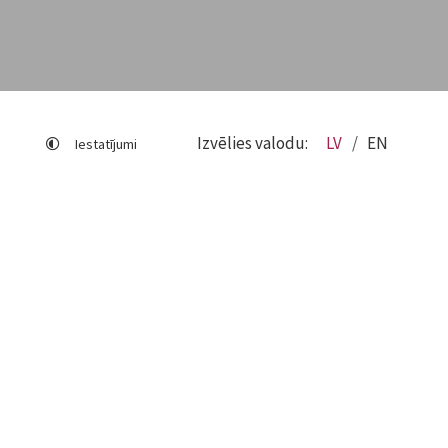
Izvēlies valodu:
LV
EN
Iestatījumi