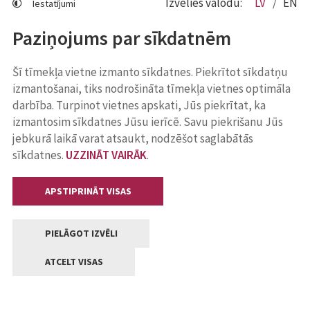
Izvēlies valodu:
LV
EN
Iestatījumi
Paziņojums par sīkdatnēm
Šī tīmekļa vietne izmanto sīkdatnes. Piekrītot sīkdatņu
izmantošanai, tiks nodrošināta tīmekļa vietnes optimāla
darbība. Turpinot vietnes apskati, Jūs piekrītat, ka
izmantosim sīkdatnes Jūsu ierīcē. Savu piekrišanu Jūs
jebkurā laikā varat atsaukt, nodzēšot saglabātās
sīkdatnes.
UZZINĀT VAIRĀK
.
APSTIPRINĀT VISAS
PIELĀGOT IZVĒLI
ATCELT VISAS