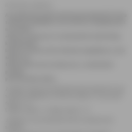
Ilze Knusle-Jankevica
Aizvadītajā diennaktī valstī kopumā reģistrēti 74 ceļu
satiksmes negadījumi, bet nevienā no negadījumiem
nav cietušo.
«Mums nav datu par to, kad iepriekš Latvijā tā bijis,
kad diennakts
laikā nav neviens cietis satiksmes negadījumos, taču
skaidrs, ka
tāda pozitīva aina nav bijusi sen,» norāda Valsts
policijas
pārstāve Diāna Lūkina.
Zemgales reģionā aizvadītajā diennaktī reģistrēti 12 ceļu
satiksmes negadījumi, Vidzemes reģionā – 6, Kurzemes
reģionā – 13,
Latgales reģionā – 10, Rīgas reģionā – 33.
Jāpiebilst, ka aizvadītajā diennaktī Latvijā kopumā
sastādīti