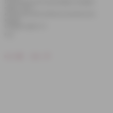
119 protokoli par ātruma pārsniegšanu (Zemgales
reģionā – 18) un
aizturēti astoņi šoferi alkohola vai narkotisko vielu
iespaidā
(Zemgales reģionā – 0).
Foto:
Drukāt
Dalīties