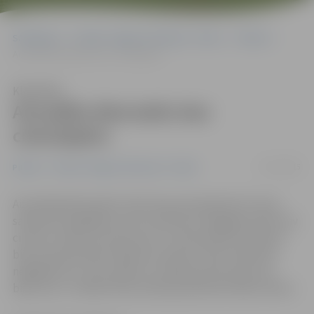
Sākumlapa
Portāla “Jelgavas Vēstnesis” arhīvs
Pilsētā
Aizvadīta diennakts bez cietušajiem
Klausīties
Aizvadīta diennakts bez
cietušajiem
27/11/2015
Pilsētā
Portāla “Jelgavas Vēstnesis” arhīvs
Aizvadītajā diennaktī valstī kopumā reģistrēti 74 ceļu
satiksmes negadījumi, bet nevienā no negadījumiem nav
cietušo. «Mums nav datu par to, kad iepriekš Latvijā tā
bijis, kad diennakts laikā nav neviens cietis satiksmes
negadījumos, taču skaidrs, ka tāda pozitīva aina nav
bijusi sen,» norāda Valsts policijas pārstāve Diāna Lūkina.