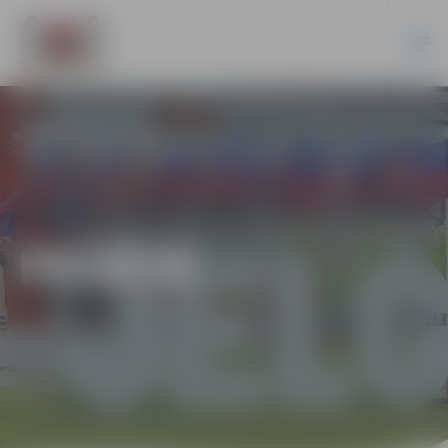
PILSĒTĀ