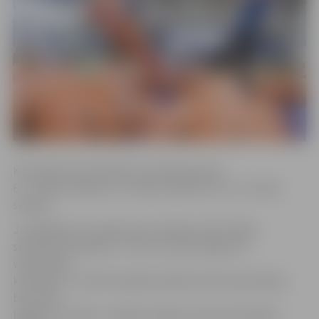
Komandas tika vērtētas trīs klašu grupās:
6.–7. klašu skolēni, 8.–9. klašu skolēni un 10.–12. klašu
skolēni.
Jaunākajā vecuma grupā, kurā kopumā startēja
septiņas komandas, 1. vietu izcīnīja Jelgavas 4.
vidusskolas
komanda, 2. vietā ierindojās Spīdolas Valsts ģimnāzija,
bet trešo
labāko rezultātu uzrādīja Jelgavas Valsts ģimnāzijas