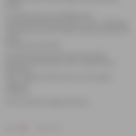
skolēni.
8.–9. klašu grupā par uzvarētājiem kļuva
Spīdolas Valsts ģimnāzijas skolēni, 2. vietā – Tehnoloģiju
vidusskola, bet 3. vietu izcīnīja 5. vidusskola. Šajā vecuma
grupā
startēja četras komandas.
Savukārt vidusskolas klašu grupā, kas pulcēja
kopumā sešas komandas, 1. vieta – Spīdolas Valsts
ģimnāzijai, 2.
vieta – Jelgavas tehnikumam, bet 3. vietu ieguva
Jelgavas 6.
vidusskola.
Foto: Ivars Veiliņš/«Jelgavas Vēstnesis»
Drukāt
Dalīties