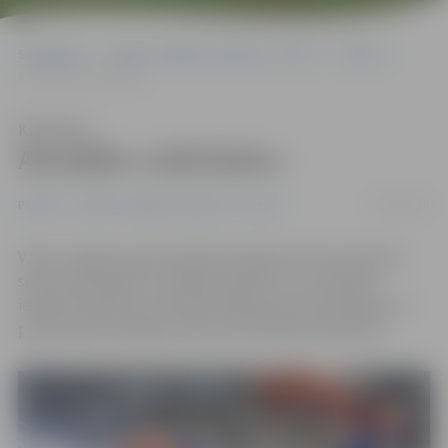
Sākumlapa
Portāla “Jelgavas Vēstnesis” arhīvs
Pilsētā
Aizvadīta «Lielā balva»
Klausīties
Aizvadīta «Lielā balva»
15/03/2019
Pilsētā
Portāla “Jelgavas Vēstnesis” arhīvs
Vakar Jelgavas sporta hallē aizvadītas skolu komandu
sporta sacensības «Lielā balva 2019», kuru mērķis ir
iesaistīt skolēnus netradicionālās sporta aktivitātēs un
popularizēt veselīgu, aktīvu brīvā laika pavadīšanu.