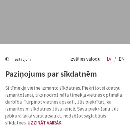
Izvēlies valodu:
LV
EN
Iestatījumi
Paziņojums par sīkdatnēm
Šī tīmekļa vietne izmanto sīkdatnes. Piekrītot sīkdatņu
izmantošanai, tiks nodrošināta tīmekļa vietnes optimāla
darbība. Turpinot vietnes apskati, Jūs piekrītat, ka
izmantosim sīkdatnes Jūsu ierīcē. Savu piekrišanu Jūs
jebkurā laikā varat atsaukt, nodzēšot saglabātās
sīkdatnes.
UZZINĀT VAIRĀK
.