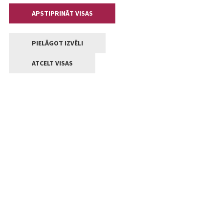
APSTIPRINĀT VISAS
PIELĀGOT IZVĒLI
ATCELT VISAS
Kontakti
Jelgavas valstpilsētas pašvaldība
Lielā iela 11, Jelgava, LV-3001
+371 63005522