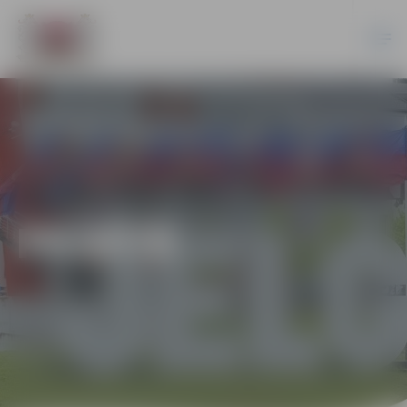
PILSĒTĀ