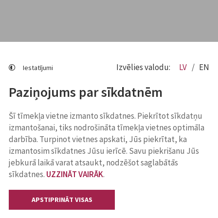
Izvēlies valodu:
LV
EN
Iestatījumi
Paziņojums par sīkdatnēm
Šī tīmekļa vietne izmanto sīkdatnes. Piekrītot sīkdatņu
izmantošanai, tiks nodrošināta tīmekļa vietnes optimāla
darbība. Turpinot vietnes apskati, Jūs piekrītat, ka
izmantosim sīkdatnes Jūsu ierīcē. Savu piekrišanu Jūs
jebkurā laikā varat atsaukt, nodzēšot saglabātās
sīkdatnes.
UZZINĀT VAIRĀK
.
APSTIPRINĀT VISAS