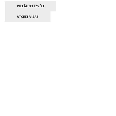
PIELĀGOT IZVĒLI
ATCELT VISAS
Kontakti
Jelgavas valstpilsētas pašvaldība
Lielā iela 11, Jelgava, LV-3001
+371 63005522
pasts@jelgava.lv
Klientu apkalpošana