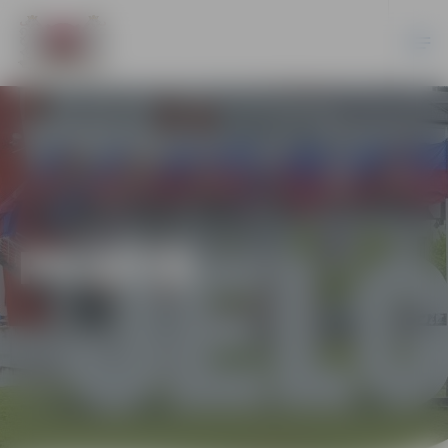
PILSĒTĀ