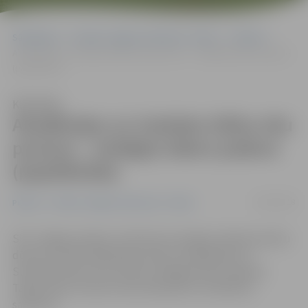
Sākumlapa
Portāla “Jelgavas Vēstnesis” arhīvs
Pilsētā
Akadēmijas un Sudrabu Edžus ielu posmos – atslēgta ūdens padeve
(papildināta)
Klausīties
Akadēmijas un Sudrabu Edžus ielu
posmos – atslēgta ūdens padeve
(papildināta)
10/03/2018
Pilsētā
Portāla “Jelgavas Vēstnesis” arhīvs
SIA «Jelgavas ūdens» informē, ka avārijas rakšanas darbu
dēļ, kas notiek Akadēmijas ielā 21, Akadēmijas un
Sudrabu Edžus ielu posmos atslēgta ūdens padeve.
Tāpat darbu norises zonā vienā joslā ir ierobežota
satiksme.