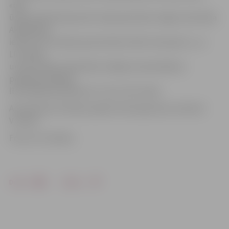
«Bez
ūdens šobrīd kopumā ir sešas piecstāvu mājas, kā arī ēka
Akadēmijas
ielā 21, kur atrodas sporta klubs «Bio ritmi sports», un
LLU Vides
un būvzinātņu fakultāte. Avārijas remontdarbus
plānojam pabeigt
līdz šodienas pulksten 17, 18,» tā V.Juhna.
Ap pulksten 15 ūdens padeve tika atjaunota, informē
V.Juhna.
Foto: no JV arhīva
Drukāt
Dalīties