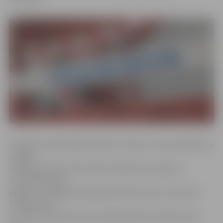
Uzņēmuma tehniskais direktors Viktors Juhna norāda, ka
avārijas
rakšanas darbi notiek ūdensvada plīsuma dēļ, kā
rezultātā ūdens
padeve ir atslēgta Akadēmijas ielā posmā no Jāņa līdz
S.Edžus ielai
un S.Edžus ielā posmā no Akadēmijas līdz Katoļu ielai.