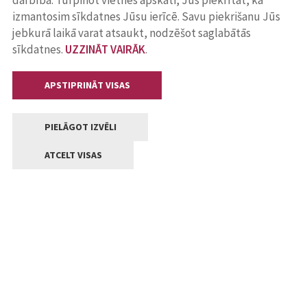
darbība. Turpinot vietnes apskati, Jūs piekrītat, ka
izmantosim sīkdatnes Jūsu ierīcē. Savu piekrišanu Jūs
jebkurā laikā varat atsaukt, nodzēšot saglabātās
sīkdatnes.
UZZINĀT VAIRĀK
.
APSTIPRINĀT VISAS
PIELĀGOT IZVĒLI
ATCELT VISAS
Kontakti