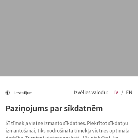
Izvēlies valodu:
LV
EN
Iestatījumi
Paziņojums par sīkdatnēm
Šī tīmekļa vietne izmanto sīkdatnes. Piekrītot sīkdatņu
izmantošanai, tiks nodrošināta tīmekļa vietnes optimāla