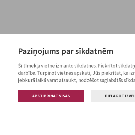
Paziņojums par sīkdatnēm
Šī tīmekļa vietne izmanto sīkdatnes. Piekrītot sīkdat
darbība. Turpinot vietnes apskati, Jūs piekrītat, ka i
jebkurā laikā varat atsaukt, nodzēšot saglabātās sīkd
APSTIPRINĀT VISAS
PIELĀGOT IZVĒL