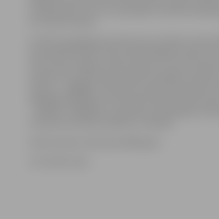
ierindas klienti, kam ir savi jautājumi risināmi neatkarīg
ka ir Notāru dienas.
Portāls www.jelgavasvestnesis.lv jau rakstīja, ka bez
konsultācijas Notāru dienu laikā iespējams saņemt no
līdz 16 visos Jelgavas notāru birojos un citviet Latvijā.
praktizē trīs notāri: Daina Andersone (Mātera iela 23/25
tālrunis – 29460827), Pēteris Ducmanis (Pasta iela 45, t
63023360, 63021955), Vita Krekle-Muižniece (Pasta iela 
– 63025517, 20626192). Lai pieteiktu apmeklējumu Not
interesenti aicināti sazināties ar notāriem.
Notāru dienas notiek kopš 2006. gada.
Foto: Raitis Supe