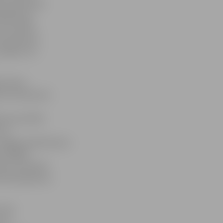
tu pārcelties
maksā par
 Pie notāra
ē mantojuma
inājusi, ka
ada tēma
ns interesents
rese par šādu
 ar
ergejs apmēram jau
t vēlējās
nsēm. Savukārt
ustamā īpašuma
 tiek
m ir