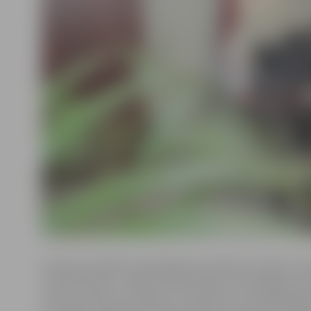
Kundze portālam www.jelgavasvestnesis.lv stāsta, ka
atstāt dzīvokli – dēlam vai mazmeitai. Tā kā dēlam ir m
kritusi par labu mazmeitai. «Viņa dzīvo un strādā Rīgā