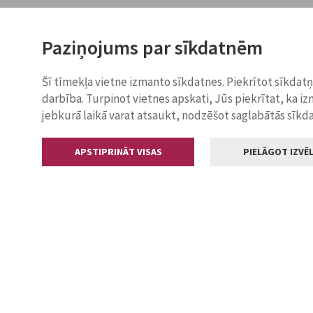
Paziņojums par sīkdatnēm
Šī tīmekļa vietne izmanto sīkdatnes. Piekrītot sīkdat
darbība. Turpinot vietnes apskati, Jūs piekrītat, ka i
jebkurā laikā varat atsaukt, nodzēšot saglabātās sīkd
APSTIPRINĀT VISAS
PIELĀGOT IZVĒL
Kontakti
Jelgavas valstp
Lielā iela 11