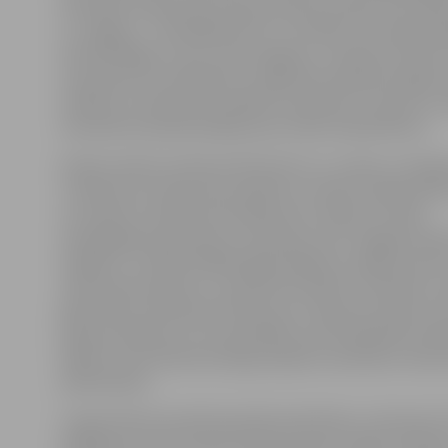
dzīvoklis atrodas pie autobusa pieturas RAF. Viņa varē
uz Jelgavu – braukāšana ērta, un nebūtu tik daudz jā
dzīvokli Rīgā, tur jau cenas augstas,» tā Ainas kundze.
viņa devās, lai noskaidrotu, kāda likumdošana regul
tiesības un kā pareizi sastādīt testamentu. Viņa arī uzz
testamenta apstiprināšana pie notāra maksā 56 eiro.
Notāru dienas notiek 29. februārī un 1. martā, un šī g
ir darījumi ar nekustamo īpašumu. Notāru dienās ikvie
var saņemt notāra konsultāciju bez maksas. Portāls
www.jelgavasvestnesis.lv novēroja, ka arī Jelgavā inte
iespēju ir, turklāt lielākā daļa jautājumu tiešām saistīti
nekustamo īpašumu, mantojuma lietām. Piemēram, S
gadu kārto mantojuma lietas, jau ir bijis pie notāra, be
pakonsultēties ar citu speciālistu par konkrētām nia
kādam citam klientam bija jautājums saistībā ar nek
pārņemšanu.
Lai gan klienti aicināti iepriekš pieteikties, interesenti
apkalpoti arī pēc dzīvās rindas principa. Tāpat notārie