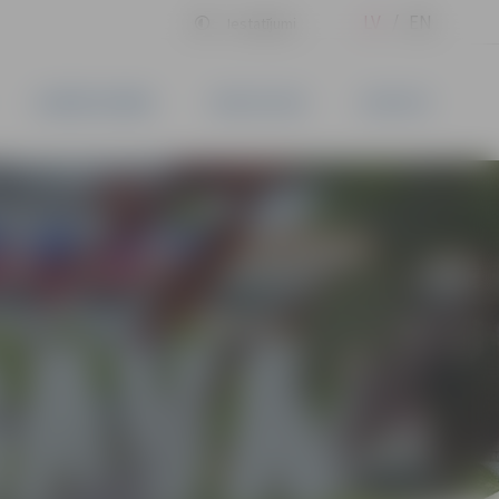
LV
EN
Iestatījumi
UZŅĒMĒJDARBĪBA
PAKALPOJUMI
KONTAKTI