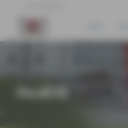
23.6 °C, 2.9 m/s, 59 %
JAUNUMI
PILSĒ
PILSĒTĀ