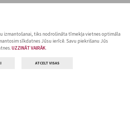
ņu izmantošanai, tiks nodrošināta tīmekļa vietnes optimāla
zmantosim sīkdatnes Jūsu ierīcē. Savu piekrišanu Jūs
atnes.
UZZINĀT VAIRĀK
.
I
ATCELT VISAS
Klientu apkalpošana
ilsētas pašvaldība
Darba laiks
, Jelgava, LV-3001
Pirmdienās
8.00 - 18.00