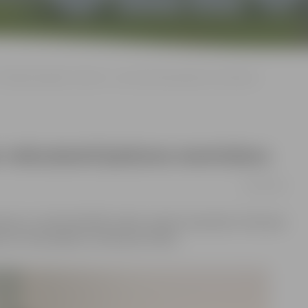
Aktuālie jautājumi notāram – par nekustamā īpašuma mantošanu
par nekustamā īpašuma mantošanu
29/02/2016
amentu, lai dzīvokli RAF varētu mantot mazmeita. Tad mans
os ar šo jautājumu vērsās pie notāra.