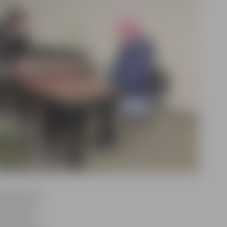
 domāja, kam
āja, izvēle
, bet mans