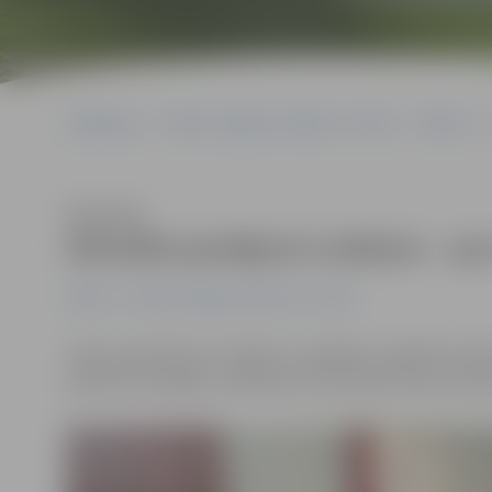
Sākumlapa
Portāla “Jelgavas Vēstnesis” arhīvs
Pilsētā
Klausīties
Aktuālie jautājumi notāram – 
Pilsētā
Portāla “Jelgavas Vēstnesis” arhīvs
«Man vasarā būs jau 75 gadi, un gribētu sastādīt test
prāts būs mierīgs,» saka Aina, kura Notāru dienu ietvar