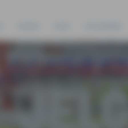
TA
PAŠVALDĪBA
IESTĀDES
KAPITĀLSABIEDRĪBAS