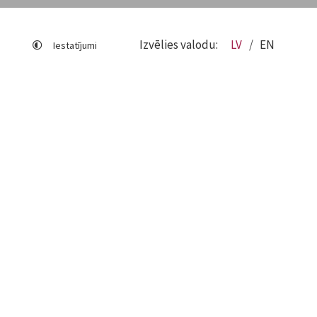
Izvēlies valodu:
LV
EN
Iestatījumi
Lapas karte
Viegli lasīt
Sociālo mediju lietošana