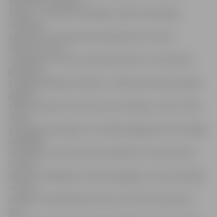
ģimenēm tik aktuālo
tematu – kā veidot atbildīgus mobilo tehnoloģiju
lietošanas
paradumus un kā par šiem jautājumiem runāt ar
bērniem, aicinot
speciālistus no visas Latvijas iesaistīties un aktualizēt
jautājumu
par ģimeniskajām vērtībām. «Cilvēka personība veidojas
ģimenē,
tādēļ, manuprāt, šī tēma ir ļoti nozīmīga,» vērtē J.Iliško.
Valsts
ģimnāzijas psiholoģe un sociālā pedagoģe oktobra beigās
piedalījās
seminārā, kurā tika aicināti pieteikties ar sākumskolas
vecuma
bērniem strādājošie sociālie pedagogi un skolu psihologi
no visas
Latvijas. No dalībniekiem tika izraudzīti 25 speciālisti,
kuri