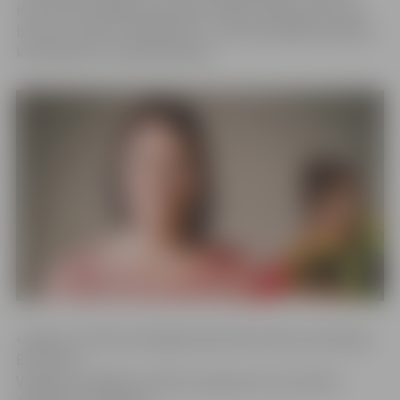
iniciatīvas laimīgām ģimenēm mācību programmu «Kā
būt par vecāku 21. gadsimtā?», informē projekta Mācību
koordinatore Juliana Maniševa.
«Amigo» iniciatīva laimīgām ģimenēm kopā ar psihologu
Edmundu
Vanagu izstrādājusi mācību programmu par šodien