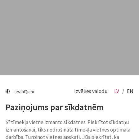
Izvēlies valodu:
LV
EN
Iestatījumi
Paziņojums par sīkdatnēm
Šī tīmekļa vietne izmanto sīkdatnes. Piekrītot sīkdatņu
izmantošanai, tiks nodrošināta tīmekļa vietnes optimāla
darbība. Turpinot vietnes apskati, Jūs piekrītat, ka