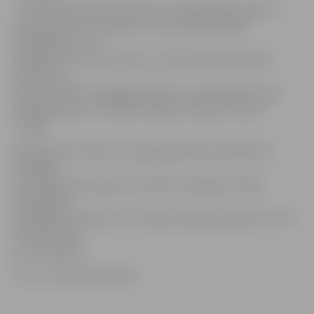
– un pie tā pieturēties. Bērns vienmēr gribēs vairāk un
nekautrēsies to pieprasīt, taču vecākiem jābūt
nelokāmiem. Ļoti
palīdzēs arī tas, ja mamma un tētis bērna klātbūtnē
viedierīces
lietos minimāli, tādējādi parādot, ka paši spēj tikt pāri
kārdinājumam, un tātad to spēs arī atvase,» aicina
J.Iliško.
Programmas mērķis ir sniegt izglītības speciālistiem
zināšanas
un praktiskas iemaņas, kā veidot veselīgus mobilo
tehnoloģiju
lietošanas paradumus un kā par šiem jautājumiem runāt
ar bērniem un
viņu vecākiem.
Foto: no iniciatīvas arhīva