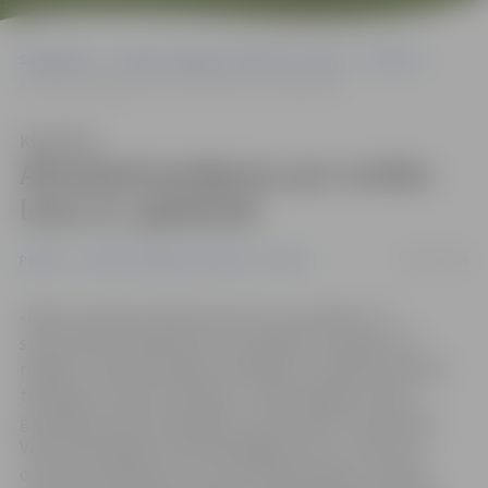
Sākumlapa
Portāla “Jelgavas Vēstnesis” arhīvs
Pilsētā
Aktualizē jautājumu par vecāku lomu 21. gadsimtā
Klausīties
Aktualizē jautājumu par vecāku
lomu 21. gadsimtā
26/11/2016
Pilsētā
Portāla “Jelgavas Vēstnesis” arhīvs
«Bērns emocijas mācās izprast caur vecākiem. Jo
saprotamāk izskaidrosim un parādīsim mazajam, kā
reaģēt uz piedzīvotajām situācijām, jo labāk viņš pratīs
tikt galā ar savām emocijām,» vērtē Jelgavas Valsts
ģimnāzijas skolas psiholoģe Judīte Iliško. Viņa kopā ar
Valsts ģimnāzijas sociālo pedagoģi Santu Ločmeli un
citiem speciālistiem no visas Latvijas apguva «Amigo»