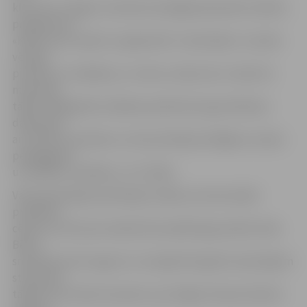
kļuva par «Amigo» iniciatīvas laimīgām ģimenēm mācību
programmas
«Kā būt par vecāku 21. gadsimtā?» vēstnešiem. «Guvām
vērtīgu
pieredzi un zināšanas, un mūsu uzdevums ir nodot šo
materiālu
tālāk, tādēļ gūtās zināšanas pielietosim gan ikdienas
darbā, gan
arī rīkosim seminārus un konsultācijas kolēģiem, skolas
pedagogiem
un skolēnu vecākiem,» tā J.Iliško.
Valsts ģimnāzijas psiholoģe norāda, ka emocionālo
problēmu
cēlonis var būt pie viedierīcēm pārāk ilgi pavadīts laiks.
Bērna
smadzenes ātri nogurst un nespēj tikt galā ar daudzajiem
stimuliem,
tādēļ viņš var kļūt satraukts, pat niķīgs. Pavisam liedzot