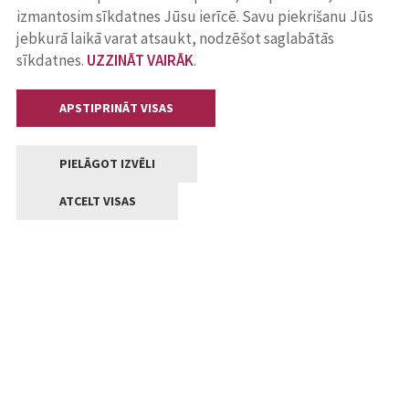
izmantosim sīkdatnes Jūsu ierīcē. Savu piekrišanu Jūs
jebkurā laikā varat atsaukt, nodzēšot saglabātās
sīkdatnes.
UZZINĀT VAIRĀK
.
APSTIPRINĀT VISAS
PIELĀGOT IZVĒLI
ATCELT VISAS
Kontakti