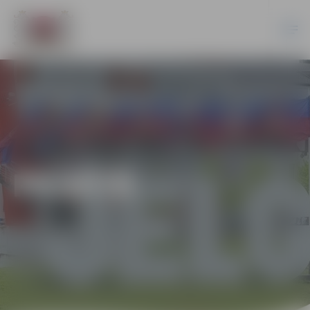
PILSĒTĀ