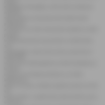
piekļuvi
digitālajām tehnoloģijām, vecāki nodarīs vairāk ļauna
nekā laba,
tādēļ viedierīču izmantošanas laiku labāk mazināt
pakāpeniski,
aizvietojot to ar citām interesantām nodarbēm un rādot
piemēru.
Vecākiem jācenšas būt saprotošiem un atbalstošiem,
taču
nepiekāpīgiem. Jāņem vērā, ka niķi var izpausties arī
sabiedriskās
vietās, taču arī šādos gadījumos nedrīkst piekāpties, jo
bērni ātri
sapratīs, ka ar histērijas sarīkošanu citu cilvēku
klātbūtnē var
iegūt to, ko vēlas. «Vecākiem vajadzētu saprast, ko tieši
viņi
vēlas ierobežot – pavadīto laiku, kādu konkrētu saturu,
vai ko citu