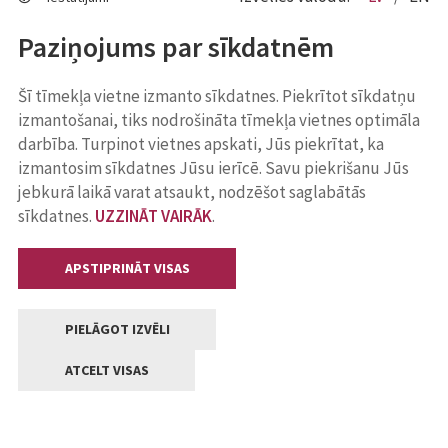
Paziņojums par sīkdatnēm
Šī tīmekļa vietne izmanto sīkdatnes. Piekrītot sīkdatņu
izmantošanai, tiks nodrošināta tīmekļa vietnes optimāla
darbība. Turpinot vietnes apskati, Jūs piekrītat, ka
izmantosim sīkdatnes Jūsu ierīcē. Savu piekrišanu Jūs
jebkurā laikā varat atsaukt, nodzēšot saglabātās
sīkdatnes.
UZZINĀT VAIRĀK
.
APSTIPRINĀT VISAS
PIELĀGOT IZVĒLI
ATCELT VISAS