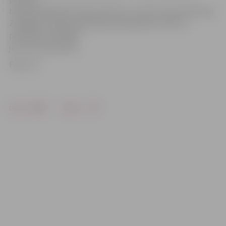
biroja priekšnieks Andris Zellis ar 1. martu tika iecelts par
Zemgales reģiona pārvaldes priekšnieku, bet šos
pienākumus pildīja
jau no 8. decembra.
Foto: JV
Drukāt
Dalīties