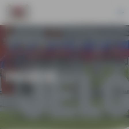
PILSĒTĀ