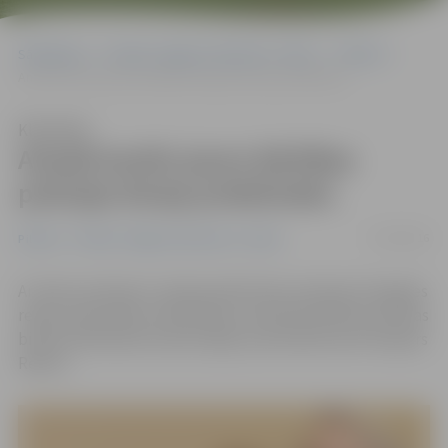
Sākumlapa
Portāla “Jelgavas Vēstnesis” arhīvs
Pilsētā
Amatā iecelts jauns Kārtības policijas biroja priekšnieks
Klausīties
Amatā iecelts jauns Kārtības
policijas biroja priekšnieks
07/04/2016
Pilsētā
Portāla “Jelgavas Vēstnesis” arhīvs
Ar Valsts policijas 5. aprīļa pavēli Valsts policijas Zemgales
reģiona pārvaldes priekšnieka vietnieka Kārtības policijas
biroja priekšnieka amatā stājies pulkvežleitnants Kaspars
Rekscs.