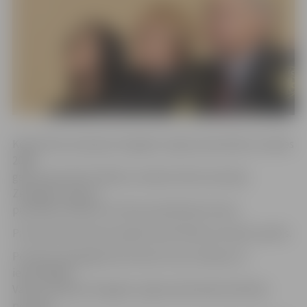
Kopš Valsts policijas Zemgales reģiona pārvaldes izveides
2009.
gada septembrī K.Rekscs ieņēma Valsts policijas
Zemgales reģiona
pārvaldes Dobeles iecirkņa priekšnieka amatu.
Pirmā darba diena jaunajā amatā K.Rekscam bija 6. aprīlis.
Portāls www.jelgavasvestnesis.lv jau rakstīja, ka
iepriekšējais
Valsts policijas Zemgales reģiona pārvaldes Kārtības
policijas