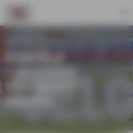
PORTĀLA
“JELGAVAS
VĒSTNESIS”
ARHĪVS