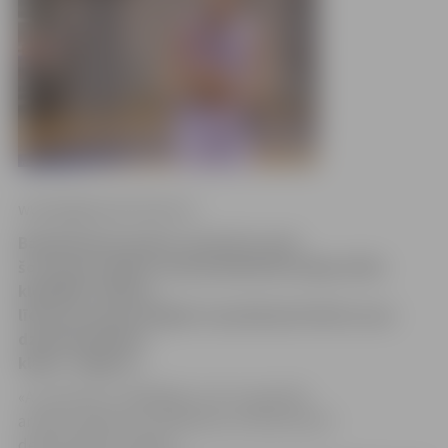
www.jelgavasvestnesis.lv
Basketbolists Andris Justovičs, kurš
šo sezonu iesāka Latvijas Basketbola līgas (LBL)
klubā BK «Saldus»,
līdz šīs sezonas beigām turpmāk pārstāvēs savas
dzimtās pilsētas
klubu «Jelgava».
«A.Justovičs ir spēlētājs, kurš ir apveltīts
ar labu metienu no distances, ko līdz šim arī
demonstrējis «Saldus»