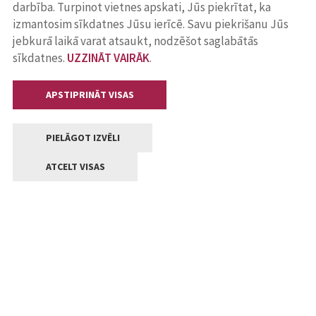
darbība. Turpinot vietnes apskati, Jūs piekrītat, ka
izmantosim sīkdatnes Jūsu ierīcē. Savu piekrišanu Jūs
jebkurā laikā varat atsaukt, nodzēšot saglabātās
sīkdatnes.
UZZINĀT VAIRĀK
.
APSTIPRINĀT VISAS
PIELĀGOT IZVĒLI
ATCELT VISAS
Kontakti