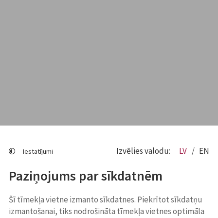
Izvēlies valodu:
LV
EN
Iestatījumi
Paziņojums par sīkdatnēm
Šī tīmekļa vietne izmanto sīkdatnes. Piekrītot sīkdatņu
izmantošanai, tiks nodrošināta tīmekļa vietnes optimāla