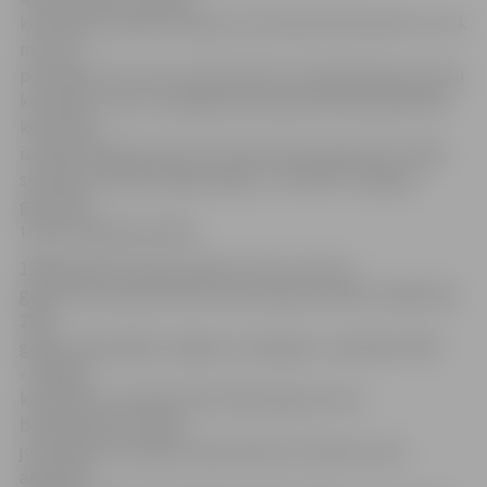
komandas sastāvā. Plānoju viņu laukumā izmantot 3. un 4.
numura
pozīcijās. Ceru, ka A.Justovičs ātri un labi iekļausies mūsu
komandā. Ticam, ka jelgavnieka piesaistīšana palielinās
komandas
izredzes iekļūst play-off turnīrā, kā arī piesaistīt vairāk
skatītāju tribīnēs mājas spēlēs,» vērtē BK «Jelgava»
galvenais
treneris Mārtiņš Gulbis.
1989. gadā dzimušais, gandrīz divus metrus
garais uzbrucējs līdz šim savas karjeras laikā no 2006. līdz
2013.
gadam pārstāvējis Jelgavas «Zemgali» un pēcāk arī BK
«Jelgava»
komandas, savukārt 2012./2013. gada sezonu
basketbolists izlaida,
jo ārstēja krustenisko saišu plīsumu. Šosezon viņš
atgriezās