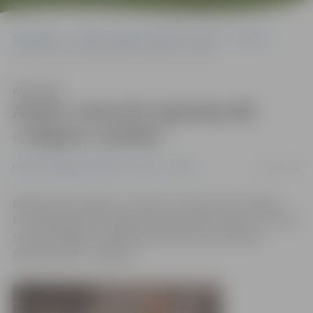
Sākumlapa
Portāla “Jelgavas Vēstnesis” arhīvs
Sports
Andris Justovičs atgriežas BK «Jelgava» sastāvā
Klausīties
Andris Justovičs atgriežas BK
«Jelgava» sastāvā
12/01/2015
Portāla “Jelgavas Vēstnesis” arhīvs
Sports
Basketbolists Andris Justovičs, kurš šo sezonu iesāka
Latvijas Basketbola līgas (LBL) klubā BK «Saldus», līdz šīs
sezonas beigām turpmāk pārstāvēs savas dzimtās
pilsētas klubu «Jelgava».