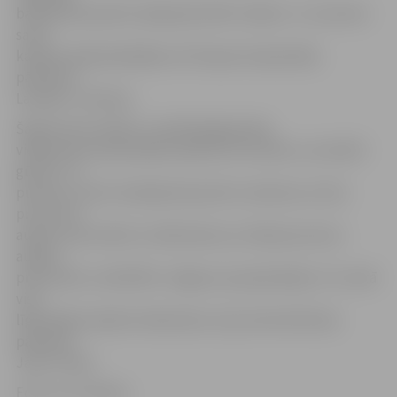
basketbola apritē, iekļaujoties BK «Saldus». A.Justovičs
savas
karjeras laikā piedalījies arī Eiropas čempionātā,
pārstāvot
Latvijas U-20 izlasi.
Šajā sezonā «Saldus» sastāvā jelgavnieks
vidēji laukumā pavadīja nepilnas 25 minūtes, caurmērā
gūstot 7,3
punktus, kā arī realizēja divpunktu metienus ar 43,2
procentus
augstu precizitāti un tālmetienus ar 30,8 procentus
augstu
precizitāti, turklāt BK «Jelgava» jaunpienācējs ir 13. vietā
visā
līgā vidēji realizēto tālmetienu ziņā, informē kluba
pārstāvis
Jānis Tiltiņš.
Foto: no JV arhīva