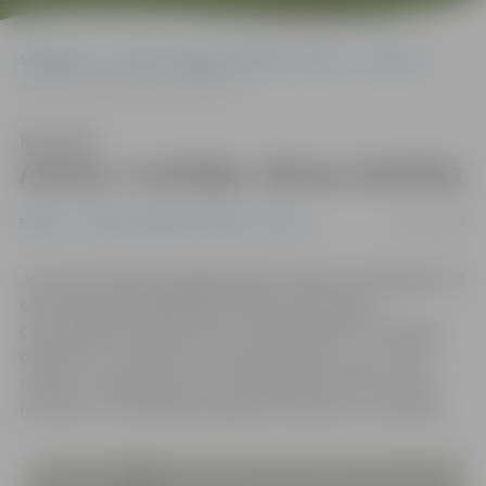
Sākumlapa
Portāla “Jelgavas Vēstnesis” arhīvs
Pilsētā
Antenu «turētāja» dienas skaitītas
Klausīties
Antenu «turētāja» dienas skaitītas
06/11/2008
Pilsētā
Portāla “Jelgavas Vēstnesis” arhīvs
Jau līdz šā mēneša beigām jābūt skaidram drošākajam un
ekonomiski izdevīgākajam veidam, kā nojaukt
cukurfabrikas lielo skursteni. Vēl pēdējos trīs mēnešus
diskutēts un meklēts torņa pielietojums, taču, tā kā
neviens uzņēmējs tā arī nav izrādījis interesi skursteni
izmantot, cukurfabrika pieņēmusi lēmumu to nojaukt.