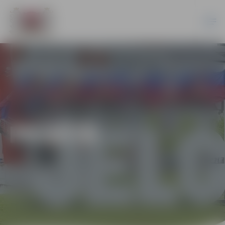
PILSĒTĀ