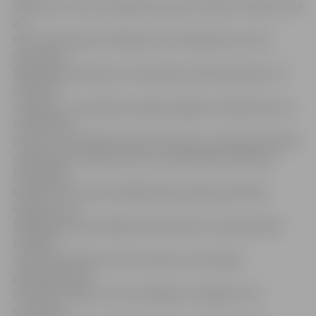
izmantots cukura ražošanas procesā. «Šķiet, ka līdz šim tā
arī
nekur plašsaziņas līdzekļos nav izskanējis tas, ka šis
skurstenis
1990. gadā uzbūvēts, bet nekad nav sācis darboties. Tā
vēsture ir
vienkārša – astoņdesmito gadu beigās to sāka būvēt, lai
nodrošinātu
siltumu visai Pārlielupei, RAF rūpnīcai, Lauksaimniecības
mašīnbūves rūpnīcai, kā arī cukurfabrikai. Galvenais
finansētājs
bija RAF. Skursteņa iespējamā jauda bija paredzēta
milzīga, taču
1990. gadā, kad mainījās valsts iekārta un ekonomiskā
situācija
valstī, bija skaidrs, ka skurstenim, visticamāk,
pielietojuma tā
arī nebūs. Tāpēc visus šos 18 gadus vienīgais, kam
skurstenis