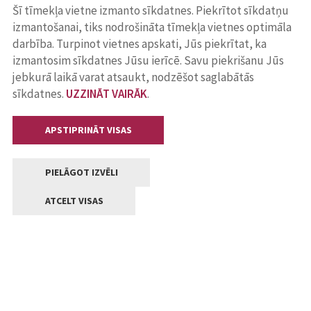
Šī tīmekļa vietne izmanto sīkdatnes. Piekrītot sīkdatņu
izmantošanai, tiks nodrošināta tīmekļa vietnes optimāla
darbība. Turpinot vietnes apskati, Jūs piekrītat, ka
izmantosim sīkdatnes Jūsu ierīcē. Savu piekrišanu Jūs
jebkurā laikā varat atsaukt, nodzēšot saglabātās
sīkdatnes.
UZZINĀT VAIRĀK
.
APSTIPRINĀT VISAS
PIELĀGOT IZVĒLI
ATCELT VISAS