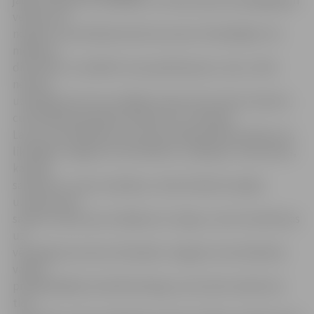
veidam, kā
nojaukt cukurfabrikas lielo skursteni. Vēl pēdējos trīs
mēnešus
diskutēts un meklēts torņa pielietojums, taču, tā kā
neviens
uzņēmējs tā arī nav izrādījis interesi skursteni izmantot,
cukurfabrika pieņēmusi lēmumu to nojaukt.
Lai arī cukurfabrikas restrukturizācijas plāns paredz, ka,
likvidējot Jelgavas Cukurfabriku, ir jānojauc visas būves,
kas bija
saistītas ar cukura ražošanu, tikai tā dodot iespēju
uzņēmumam
saņemt naudu par izstāšanos no tirgus, tas īsti neattiecas
uz
vērienīgo skursteni. Kā skaidro Jelgavas Cukurfabrikas
valdes
priekšsēdētājs Jānis Blumbergs, skurstenis nekad nav
ticis