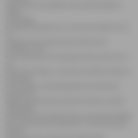
varēja noderēt, bija dažādu antenu piestiprināšanai,»
skaidro
J.Blumbergs.
Arī tagad, diskutējot par to, vai skursteni nojaukt vai ne,
kā
vienīgais tā izmantošanas veids minēts antenu
izvietošana. «Taču
arī tie interesenti, kas šo iespēju apsvēra, saprata, ka tā
nav
ekonomiski izdevīga – skursteņa uzturēšanas izmaksas ir
ievērojamas
kaut vai tāpēc, ka regulāri jāpārbauda un jānomaina
prožektori tā
augšā, lai garantētu gaisa satiksmes drošību,» piebilst
J.Blumbergs.
Patlaban jau tiek izvērtētas firmas, lai izraudzītos labāko,
kam uzticēt skursteņa nojaukšanu. «Tas tiks izdarīts jau
šomēnes,
lai pēc tam varētu pilsētas Būvvaldē iesniegt