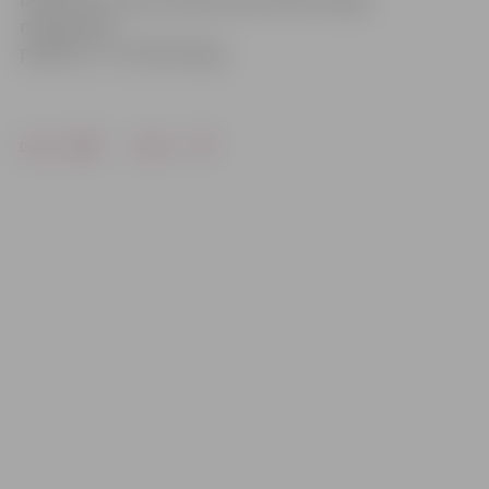
nojaukšanas
projektu,» tā J.Blumbergs.
Drukāt
Dalīties