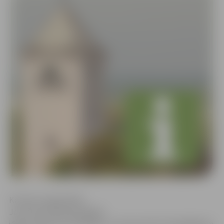
Kristīne Langenfelde
Jau līdz šā mēneša beigām
jābūt skaidram drošākajam un ekonomiski izdevīgākajam