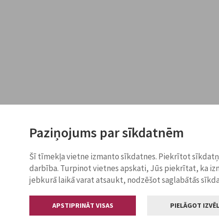
Paziņojums par sīkdatnēm
Šī tīmekļa vietne izmanto sīkdatnes. Piekrītot sīkdat
darbība. Turpinot vietnes apskati, Jūs piekrītat, ka i
jebkurā laikā varat atsaukt, nodzēšot saglabātās sīkd
APSTIPRINĀT VISAS
PIELĀGOT IZVĒL