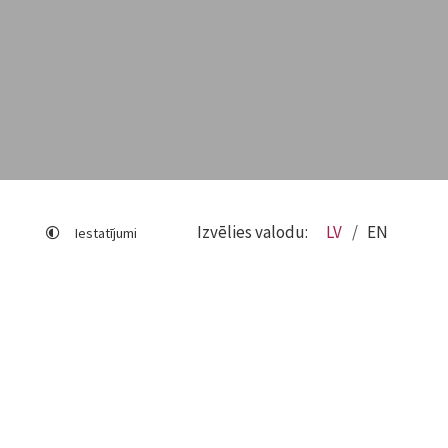
Izvēlies valodu:
LV
EN
Iestatījumi