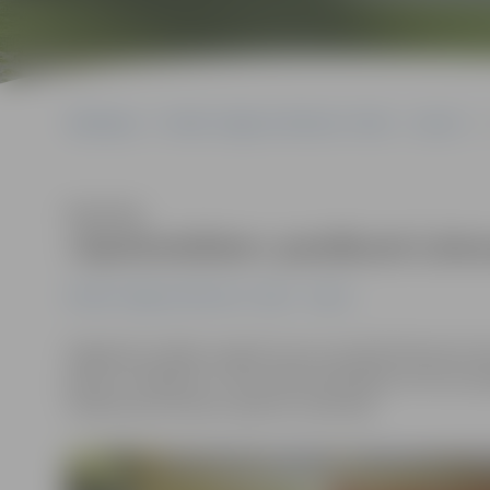
Sākumlapa
Portāla “Jelgavas Vēstnesis” arhīvs
Sports
Klausīties
«Apoloniešiem» panākumi Lietu
Portāla “Jelgavas Vēstnesis” arhīvs
Sports
Pagājušās nedēļas nogalē Lietuvas pilsētā Pakrojā noti
guļus ar ekipējumu. Sacensībās piedalījās Lietuvas spēc
vairāki sporta kluba «Apolons» pārstāvji.