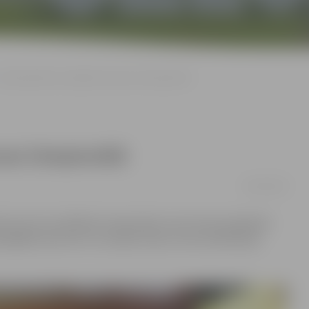
«Apoloniešiem» panākumi Lietuvas čempionātā
vas čempionātā
08/12/2016
ka Lietuvas atklātais čempionāts svara stieņa spiešanās
īgākie sportisti un Latvijas izlase, kuras sastāvā bija