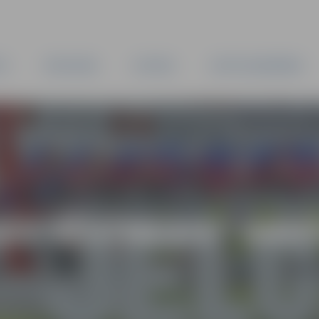
TA
PAŠVALDĪBA
IESTĀDES
KAPITĀLSABIEDRĪBAS
AS VĒSTNESIS” ARH