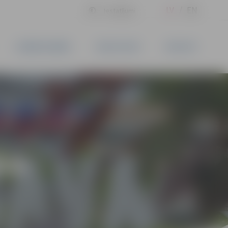
LV
EN
Iestatījumi
UZŅĒMĒJDARBĪBA
PAKALPOJUMI
KONTAKTI
ĪVS