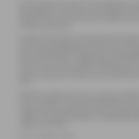
Sieviešu grupā par čempionu svara kategorijā līdz 57
kļuva jelgavniece Jana Jansone, kura uzstādīja rezult
kilogrami. Mūsu sportiste bija absolūti labākā sieviešu
to saņemot īpašu balvu.
Savukārt junioru grupā svara kategorijā līdz 83 kilogr
uzspiestiem 165 kilogramiem bronzas medaļu izcīnīja 
bet svara kategorijā līdz 93 kilogramiem sudraba godal
Artūrs Audze (rezultāts – 180 kg). Vladislavam Konder
izcīnīt 3. vietu svara kategorijā līdz 120 kilogramiem (
192,5 kg). Latvijas junioru izlase Lietuvas čempionātā iz
vietu.
Gandarīts par jelgavnieku startu ir «Apolona» vadītāj
Jansons: «Domāju, ka sacensībās nostartējām labi. Sac
noorganizētas ļoti augstā līmenī. Šobrīd esam sākuši 
Jelgavas un Latvijas čempionātam, kas šajā nedēļas no
Jelgavas sporta hallē.»
Foto: no «Apolons» arhīva