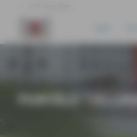
17.3 °C, 2.6 m/s, 63.9 %
JAUNUMI
PILSĒ
PORTĀLA “JELGAV