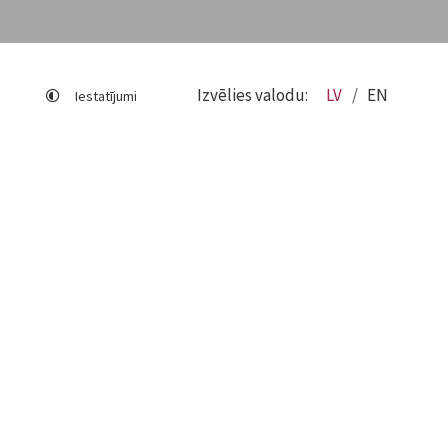
Izvēlies valodu:
LV
EN
Iestatījumi
Lapas karte
Viegli lasīt