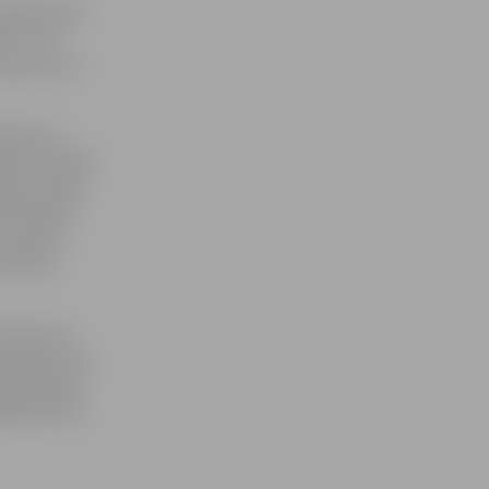
 kilogramiem
ātu – 85
 grupā, par
amiem ar
Artūrs Rudjs,
gu izcīnīja
ko izdevās
rezultāts –
cīnīja 3.
s Edmunds
ensības tika
gatavošanos
galē notiks