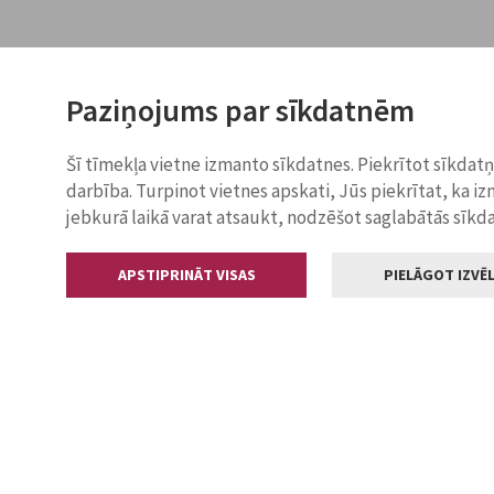
Paziņojums par sīkdatnēm
Šī tīmekļa vietne izmanto sīkdatnes. Piekrītot sīkdat
darbība. Turpinot vietnes apskati, Jūs piekrītat, ka i
jebkurā laikā varat atsaukt, nodzēšot saglabātās sīkd
APSTIPRINĀT VISAS
PIELĀGOT IZVĒL
Kontakti
Jelgavas valstp