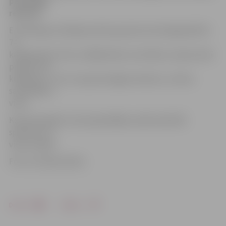
personīgo
rekordu.
E.Grīnbergs startēja jauniešu grupā svara kategorijā līdz
74
kilogramiem. Elvis uzrādīja labus rezultātus, kopsummā
paceļot 370
kilogramus. Tas ir viņa personīgais rekords, un deva
sacensībās 2.
vietu.
Kopumā spēka trīscīņā piedalījās vairāk nekā 100
sportistu no
visas Latvijas.
Foto: no kluba arhīva
Drukāt
Dalīties