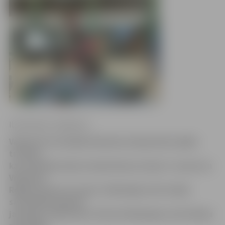
Ilze Knusle-Jankevica
Valmierā norisinājās Vidzemes čempionāts spēka
trīscīņā,
kas vienlaikus bija Latvijas Kausa izcīņas 7. posms un
Vidzemes
Reģiona kausa 4. posms. Veiksmīgs starts šajās
sacensībās padevās
jaunajam «Apolonam» Elvim Grīnbergam, kurš laboja