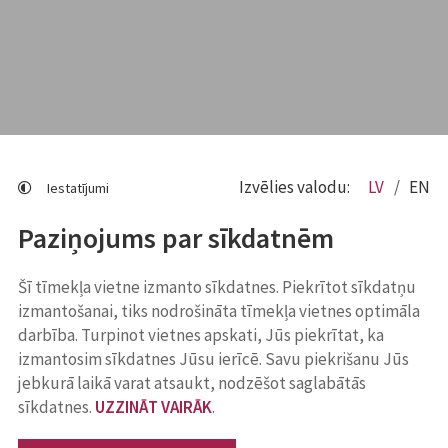
Izvēlies valodu:
LV
EN
Iestatījumi
Paziņojums par sīkdatnēm
Šī tīmekļa vietne izmanto sīkdatnes. Piekrītot sīkdatņu
izmantošanai, tiks nodrošināta tīmekļa vietnes optimāla
darbība. Turpinot vietnes apskati, Jūs piekrītat, ka
izmantosim sīkdatnes Jūsu ierīcē. Savu piekrišanu Jūs
jebkurā laikā varat atsaukt, nodzēšot saglabātās
sīkdatnes.
UZZINĀT VAIRĀK
.