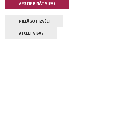
APSTIPRINĀT VISAS
PIELĀGOT IZVĒLI
ATCELT VISAS
Kontakti
Jelgavas valstpilsētas pašvaldība
Lielā iela 11, Jelgava, LV-3001
+371 63005522
pasts@jelgava.lv