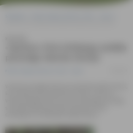
Sākumlapa
Portāla “Jelgavas Vēstnesis” arhīvs
Sports
«Apolons» Elvis Grīnbergs uzstāda personīgo rekordu trīscīņā
Klausīties
«Apolons» Elvis Grīnbergs uzstāda
personīgo rekordu trīscīņā
21/04/2015
Portāla “Jelgavas Vēstnesis” arhīvs
Sports
Valmierā norisinājās Vidzemes čempionāts spēka trīscīņā,
kas vienlaikus bija Latvijas Kausa izcīņas 7. posms un
Vidzemes Reģiona kausa 4. posms. Veiksmīgs starts šajās
sacensībās padevās jaunajam «Apolonam» Elvim
Grīnbergam, kurš laboja personīgo rekordu.