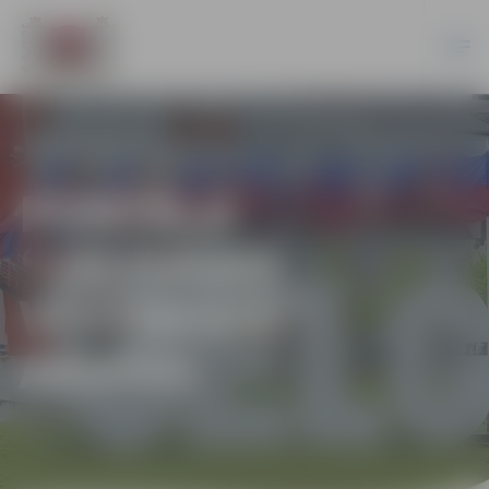
PORTĀLA
“JELGAVAS
VĒSTNESIS”
ARHĪVS