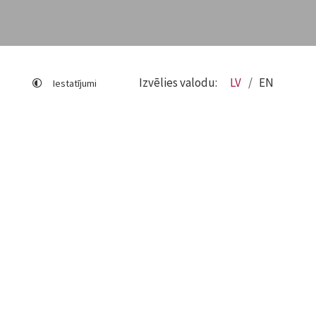
Izvēlies valodu:
LV
EN
Iestatījumi
Lapas karte