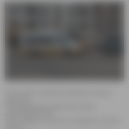
POS terminālu uzstādīšana starppilsētu autobusos
pakāpeniski
sākta pagājušā gada nogalē. Nupat sistēmas
programmēšanas darbi,
tarifus salāgojot ar maršrutiem, noslēgušies, un kopš 11.
februāra