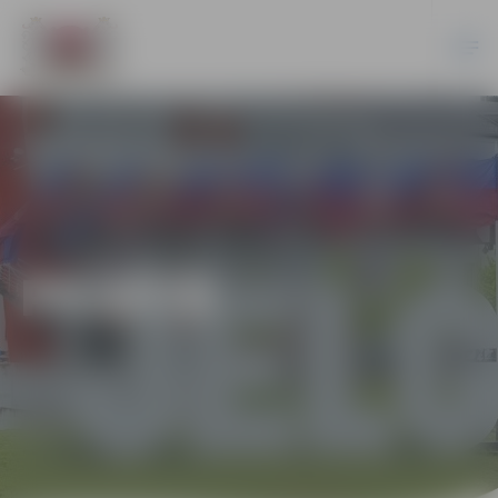
PILSĒTĀ