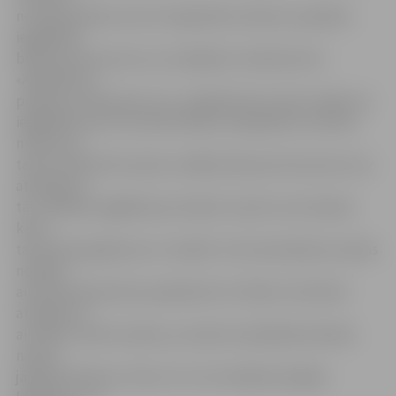
ne tikai pilsētas, bet arī reģionālo autobusu pasažieri
iegādāties
biļeti par braucienu var, maksājot ar bankas karti.
«Atšķirībā no
pilsētas autobusiem, kur, norēķinoties ar karti, biļeti var
iegādāties par 15 centiem lētāk, starppilsētu nozīmes
maršrutos
tarifu ietekmēt nevaram, tādēļ maksa par braucienu nav
atkarīga no
tā, vai biļete iegādāta par skaidru naudu vai ar bankas
karti –
tarifs abos gadījumos ir vienāds. Taču bezskaidras naudas
norēķini
autobusā daudziem pasažieriem ir ērtāki, tie būtiski
atvieglo arī
autobusu šoferu darbu, jo viņiem nav jāiekasē skaidra
nauda,
jāizdod atlikums, līdz ar to ir arī mazākas iespējas