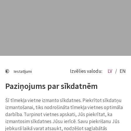
Izvēlies valodu:
LV
EN
Iestatījumi
Paziņojums par sīkdatnēm
Šī tīmekļa vietne izmanto sīkdatnes. Piekrītot sīkdatņu
izmantošanai, tiks nodrošināta tīmekļa vietnes optimāla
darbība. Turpinot vietnes apskati, Jūs piekrītat, ka
izmantosim sīkdatnes Jūsu ierīcē. Savu piekrišanu Jūs
jebkurā laikā varat atsaukt, nodzēšot saglabātās