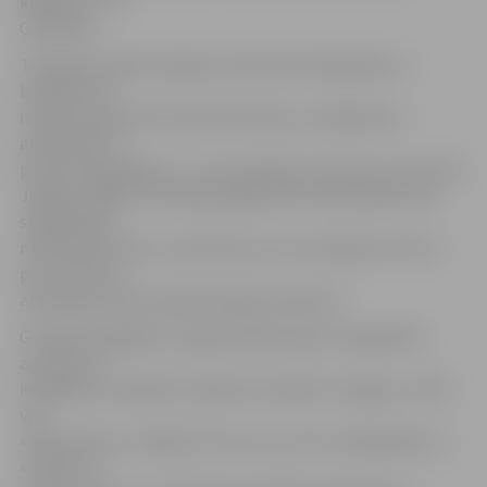
kļūdīties,» tā
G.Dūmiņš.
Tiesa gan, šobrīd iespēju autobusā norēķināties ar
bankas karti
izmanto ap desmit braucēju dienā, un lielākoties –
apmēram 90
procentos gadījumu – tie ir pasažieri, kas brauc maršrutā
Jelgava–Rīga. Taču šāda iespēja tiek nodrošināta visos
starppilsētu
mikroautobusos un autobusos, kurus apkalpo JAP, un
par to liecina
attiecīga uzlīme sabiedriskajā transportā.
G.Dūmiņš atgādina, ka gan pilsētas, gan starppilsētu
autobusos
iespējams samaksāt ar jebkuras bankas izsniegtu «VISA»
vai
«MasterCard» norēķinu karti, taču nevar norēķināties ar
«American