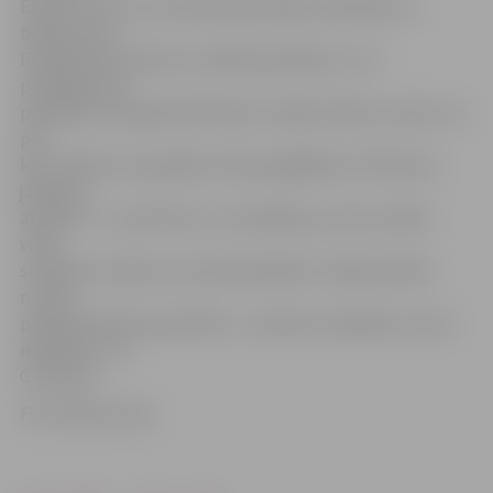
Express» karti. Lai autobusā par biļeti samaksātu ar
bankas karti,
līdzīgi kā par pirkumu veikalā vai jebkuru citu
pakalpojumu,
pasažierim ir jāievada PIN kods. Tāpat būtiski uzsvērt, ka
par
katru biļeti, ko pasažieris vēlas iegādāties, PIN kods ir
jāievada
atkārtoti – tas attiecas uz situācijām, ja viens cilvēks
vēlas
samaksāt, teiksim, par divām biļetēm. «Šādu kārtību
nosaka
programmatūras specifika – autobusa vadītājs to nevar
ietekmēt,» tā
G.Dūmiņš.
Foto: Raitis Supe