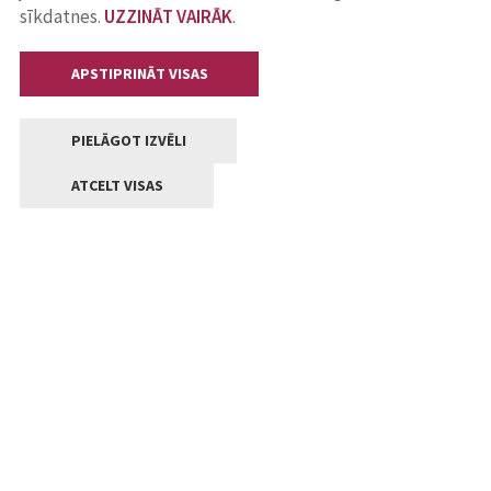
sīkdatnes.
UZZINĀT VAIRĀK
.
APSTIPRINĀT VISAS
PIELĀGOT IZVĒLI
ATCELT VISAS
Kontakti
Jelgavas valstpilsētas pašvaldība
Lielā iela 11, Jelgava, LV-3001