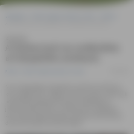
Sākumlapa
Portāla “Jelgavas Vēstnesis” arhīvs
Pilsētā
Ar bankas karti var norēķināties arī starppilsētu autobusos
Klausīties
Ar bankas karti var norēķināties
arī starppilsētu autobusos
19/02/2016
Pilsētā
Portāla “Jelgavas Vēstnesis” arhīvs
Nu arī reģionālajos starppilsētu autobusos maršrutos,
kurus apkalpo SIA «Jelgavas autobusu parks» (JAP), tiek
nodrošināta iespēja par braucienu norēķināties ar
jebkuras bankas «VISA» un «MasterCard» maksājumu
karti. Šobrīd vidēji dienā šajos autobusos tiek veikti ap
desmit bezskaidras naudas norēķini.