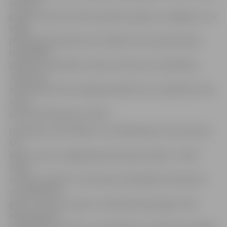
muskuļu
grupas, veicina kustību plastiku, grāciju un eleganci un ir
viegli
piemērojamas jebkuram cilvēkam. Nav nepieciešama
iepriekšēja
pieredze. Nodarbību ciklā ir ietvertas 13 nodarbības.
Jebkuram
interesentam būs iespēja apmeklēt visu nodarbību ciklu
vai arī
pievienoties grupai uz laiku.
Nodarbību ciklā «Balles un sociālās dejas» tiks ietvertas
tās
dejas, kuras var apgūt gan pārī, gan atsevišķi – lēnais
valsis,
rumba un bačata. Uz šīm deju nodarbībām interesenti
var pieteikties
gan uz visu kursu, gan uz atsevišķu deju apguvi. Nav
nepieciešama