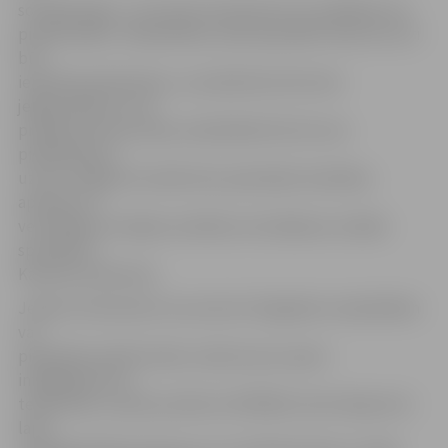
sociālās dejas», no kuriem interesenti var izvēlēties sev
piemērotāko. «Nodarbības varēs apmeklēt tikai tie, kuri
būs
iepriekš pieteikušies, un priekšroka tiks dota
jelgavniekiem, kuri
projekta ietvaros deju nodarbībās līdz šim nav
piedalījušies,»
uzsver Jelgavas Sociālo lietu pārvaldes Veselības
aprūpes un
veicināšanas nodaļas veselības veicināšanas vecākās
speciāliste
Karolina Lankovska.
Jebkurš interesents vecumā virs 54 gadiem nodarbībām
var
pieteikties elektroniski, rakstot pa e-pastu
info@dejovisi.lv,
telefoniski, zvanot pa tālruni 25758333, kā arī dejovisi.lv
lapā