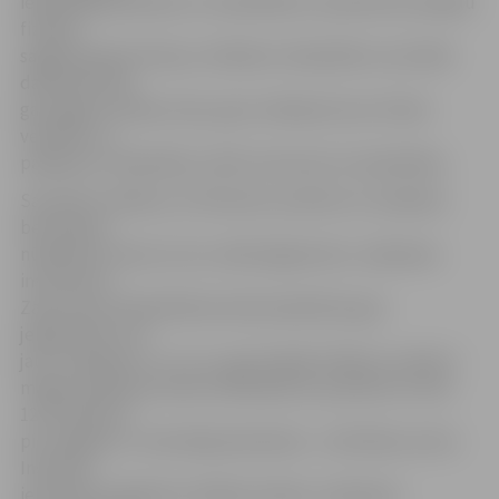
iepriekšēja pieredze un nodarbības ir piemērotas dažādu
fiziskās
sagatavošanas līmeņu cilvēkiem. Nodarbību rezultātā
dalībnieki būs
gan apguvuši deju soļus, gan uzlabojuši savu fizisko
veselību un
pašapziņu. Nodarbību ciklā ir ietvertas 12 nodarbības.
Savukārt svētdien, 25. februārī, pulksten 11 atsāksies
bezmaksas
nūjošanas treniņi, kurus vadīs jelgavniece, nūjošanas
instruktore
Zane Grava. Nodarbībā aicināti piedalīties gan
jelgavnieki, kuri
jau ar nūjošanu ir uz «tu», gan iesācēji. Plānots, ka līdz 1.
maijam nūjošana notiks svētdienās no pulksten 11 līdz
12.30. Sākums
pie Jelgavas 1. internātpamatskolas – attīstības centra
Institūta
ielā 4. Bet iestājoties siltākam laikam, nūjošanas