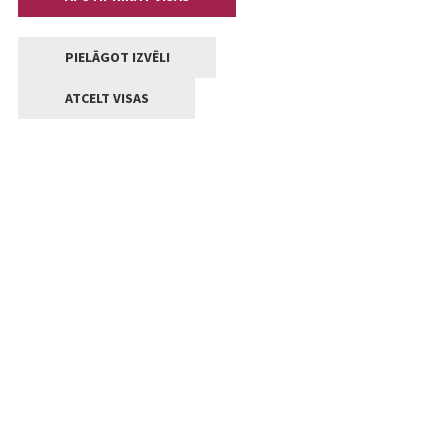
PIELĀGOT IZVĒLI
ATCELT VISAS
Kontakti
Jelgavas valstpilsētas pašvaldība
Lielā iela 11, Jelgava, LV-3001
+371 63005522
pasts@jelgava.lv