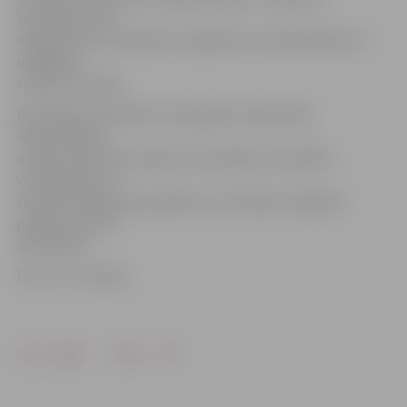
koptreniņi tiks
organizēti arī trešdienās. Jāpiebilst, ka dalībniekiem ir
iespējams
saņemt arī nūjas.
Bezmaksas veselības veicināšanas nodarbības
iedzīvotājiem
notiek, īstenojot projekta «Kompleksu veselības
veicināšanas un
slimību profilakses pasākumu īstenošana Jelgavas
pilsētā, 1.kārta»
aktivitātes.
Foto: no JV arhīva
Drukāt
Dalīties