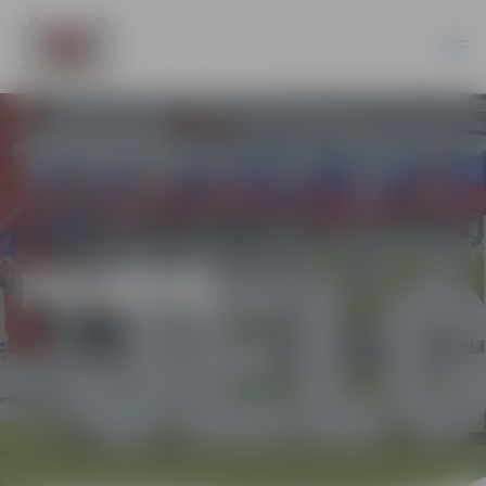
PILSĒTĀ