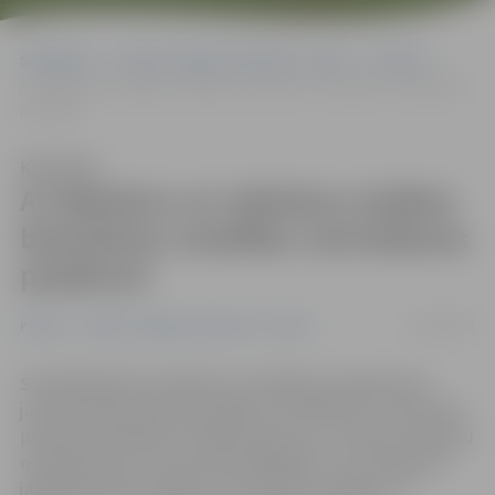
Sākumlapa
Portāla “Jelgavas Vēstnesis” arhīvs
Pilsētā
Ar dejošanu un nūjošanu atsākas bezmaksas veselības veicināšanas
pasākumi
Klausīties
Ar dejošanu un nūjošanu atsākas
bezmaksas veselības veicināšanas
pasākumi
21/02/2018
Pilsētā
Portāla “Jelgavas Vēstnesis” arhīvs
Šonedēļ sāksies Veselības veicināšanas programmas
jaunā cikla bezmaksas pasākumi. Piektdien, 23. februārī,
pulksten 18.30 deju studijā «Dejovisi.lv» notiks pirmā deju
nodarbība tiem, kuriem pāri 54 gadiem, kurai iepriekš
jāpiesakās. Bet svētdien, 25. februārī, pulksten 11