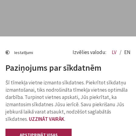
Izvēlies valodu:
LV
EN
Iestatījumi
Paziņojums par sīkdatnēm
Šī tīmekļa vietne izmanto sīkdatnes. Piekrītot sīkdatņu
izmantošanai, tiks nodrošināta tīmekļa vietnes optimāla
darbība. Turpinot vietnes apskati, Jūs piekrītat, ka
izmantosim sīkdatnes Jūsu ierīcē. Savu piekrišanu Jūs
jebkurā laikā varat atsaukt, nodzēšot saglabātās
sīkdatnes.
UZZINĀT VAIRĀK
.
APSTIPRINĀT VISAS