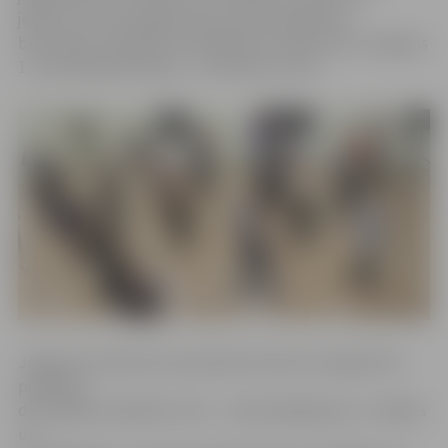
jebkura vecuma jelgavnieki aicināti piedalīties
bezmaksas nūjošanas nodarbībā, kas sāksies pie Jelgavas
1. internātpamatskolas – attīstības centra.
Jelgavas Sociālo lietu pārvalde informē, ka šogad tiks
piedāvāti
divi dažādi nodarbību cikli – «Laikmetīgā deja» un «Balles
un