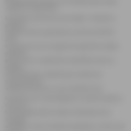
sociālajā tīklā Facebook.com vai klātienē deju studijā
«Dejovisi.lv» Raiņa ielā 28.
Nodarbības notiks divas reizes nedēļā – otrdienās no
pulksten
18.30 līdz 19.30 un piektdienās no pulksten 18.30 līdz
19.30.
K.Lankovska uzsver, ka šogad tiks organizētas vairākas
dejošanas
grupas, līdz ar to reģistrēties nodarbībām varēs visu
projekta
īstenošanas laiku. Jāpiebilst gan, ka jebkuram
interesentam būs
iespējas pievienoties uz vienu nodarbību ciklu.
Nodarbību cikls «Laikmetīgā deja» ir piemērots jebkura
vecuma un
fiziskās sagatavotības cilvēkam. Nodarbības ietver
vispusīgu
iesildīšanos, daudz stiepšanās vingrinājumu, attīsta visas