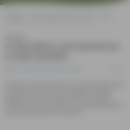
Sākumlapa
Portāla “Jelgavas Vēstnesis” arhīvs
Pilsētā
Ar deputātiem varēs diskutēt par Latvijas ārpolitiku
Klausīties
Ar deputātiem varēs diskutēt par
Latvijas ārpolitiku
27/04/2016
Pilsētā
Portāla “Jelgavas Vēstnesis” arhīvs
Piektdien, 29. aprīlī, pulksten 12 LLU Senāta zālē Latvijas
Ārpolitikas institūts (LĀI) Latvijas Ārējās un Drošības
gadagrāmatas, kā arī Latvijas ārpolitikas simtgades
projektu ietvaros rīko diskusiju, kurā Saeimā pārstāvēto
partiju deputāti tiksies ar sabiedrību.