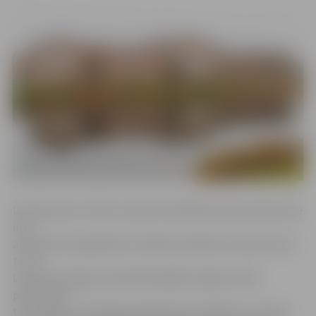
Diskusija būs veltīta Latvijas neatkarības atjaunošanas de
iure
atzīšanas 25. gadadienai. Pasākumā plānots diskutēt par
to, ko
Latvija sasniegusi ārpolitikā pēdējo 25 gadu laikā,
pievērsties
tam, kādas ir šī brīža ārpolitiskās aktualitātes un kā tās