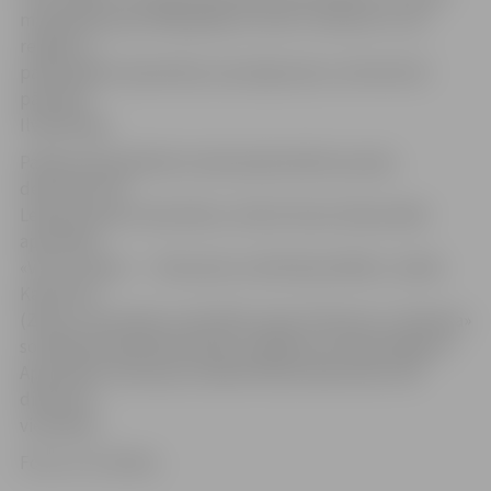
mainījušās kopš 1990. gadiem, kā arī runāt par to, kā
reaģēt uz
pašreizējiem ārpolitikas izaicinājumiem, informē LĀI
pārstāve
Ilvija Bruģe.
Pasākumā piedalīsies Saeimā pārstāvēto partiju
deputāti: Atis
Lejiņš (partija «Vienotība»), Edvīns Šnore (Nacionālā
apvienība
«Visu Latvijai!» – «Tēvzemei un Brīvībai/LNNK»), Valdis
Kalnozols
(Zaļo un Zemnieku savienība), Igors Pimenovs («Saskaņa»
sociāldemokrātiskā partija), Inga Bite (Latvijas Reģionu
Apvienība). Diskusiju moderēs Kārlis Bukovskis (LĀI
direktora
vietnieks).
Foto: no JV arhīva