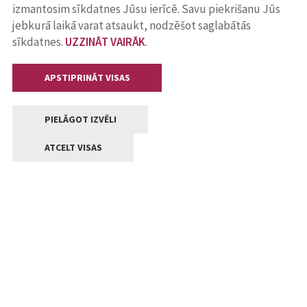
izmantosim sīkdatnes Jūsu ierīcē. Savu piekrišanu Jūs
jebkurā laikā varat atsaukt, nodzēšot saglabātās
sīkdatnes.
UZZINĀT VAIRĀK
.
APSTIPRINĀT VISAS
PIELĀGOT IZVĒLI
ATCELT VISAS
Kontakti
Jelgavas valstpilsētas pašvaldība