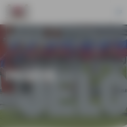
PILSĒTĀ