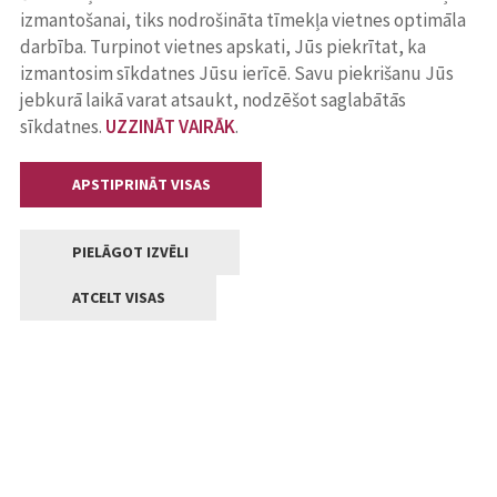
izmantošanai, tiks nodrošināta tīmekļa vietnes optimāla
darbība. Turpinot vietnes apskati, Jūs piekrītat, ka
izmantosim sīkdatnes Jūsu ierīcē. Savu piekrišanu Jūs
jebkurā laikā varat atsaukt, nodzēšot saglabātās
sīkdatnes.
UZZINĀT VAIRĀK
.
APSTIPRINĀT VISAS
PIELĀGOT IZVĒLI
ATCELT VISAS