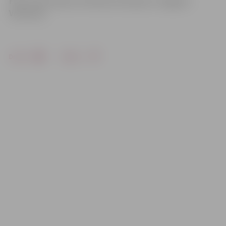
Foto: Ivars Veiliņš un Ruslans Antropovs/«Jelgavas
Vēstnesis»
Drukāt
Dalīties