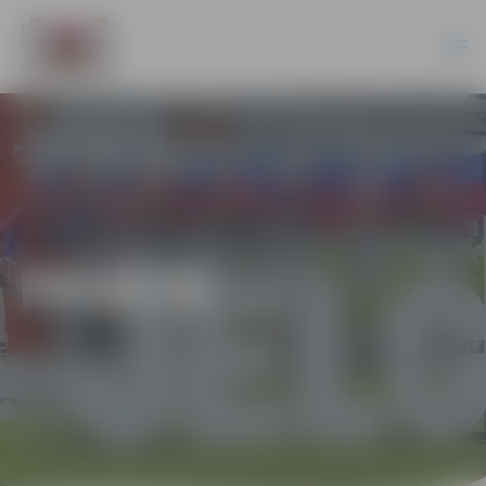
PILSĒTĀ