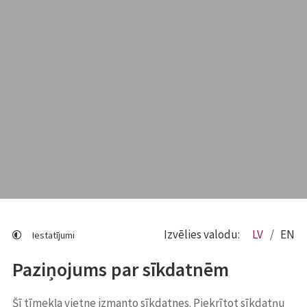
Izvēlies valodu:
LV
EN
Iestatījumi
Paziņojums par sīkdatnēm
Šī tīmekļa vietne izmanto sīkdatnes. Piekrītot sīkdatņu