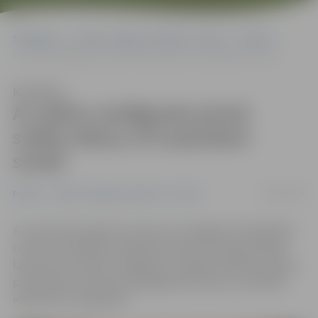
Sākumlapa
Portāla “Jelgavas Vēstnesis” arhīvs
Pilsētā
Ar salūtu noslēgusies pirmā svētku diena; rīt turpināsim svinēt
Klausīties
Ar salūtu noslēgusies pirmā
svētku diena; rīt turpināsim
svinēt
26/05/2018
Pilsētā
Portāla “Jelgavas Vēstnesis” arhīvs
Ar motociklu parādi un koncertu Zemgales Olimpiskajā
centrā, muzikāliem priekšnesumiem Hercoga Jēkaba
laukumā un salūtu noslēgusies Jelgavas Pilsētas svētku
pirmā diena. Portāls www.jelgavasvestnesis.lv piedāvā
ielūkoties fotogalerijā.