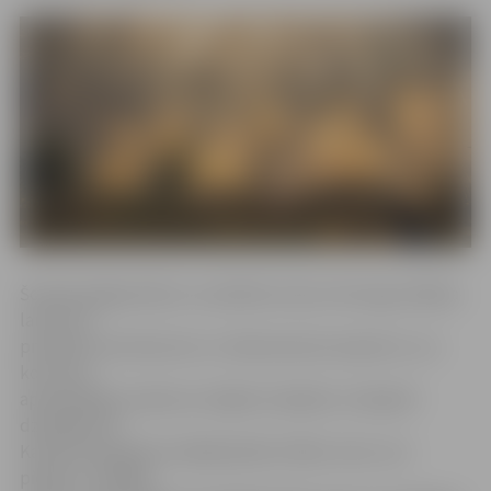
Šovakar jelgavniekus un pilsētas viesus Hercoga Jēkaba
laukumā
priecēja Intars Busulis un «Abonementa orķestris», ko
koncerta
apmeklētāji uzņēma ar skaļām ovācijām un labprāt
dziedāja līdz.
Kamēr pieaugušie meklēja kādu ērtāku vietu, kur
piesēst, mazākie