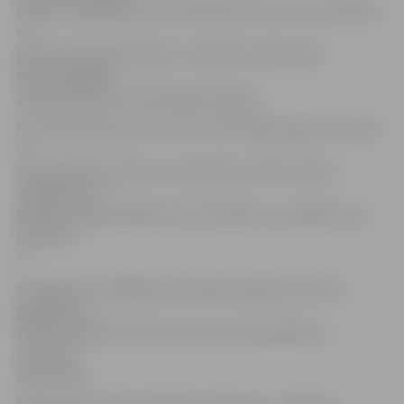
svētku apmeklētāji, ērti iekārtojušies ratos vai vecākiem
uz
pleciem, baudīja mūziku. Savukārt tuvējo māju
iedzīvotāji ļāva
skaņām ieplūst pa atvērtajiem logiem.
Pēc I.Busuļa koncerta tie, kuri vēl nebija noguruši, devās
uz
Jāņa Čakstes bulvāri, lai noskatītos svētku salūtu.
Jāpiebilst, ka
dejas Hercoga Jēkaba laukumā šodien turpināsies līdz
pulksten
3.
Sestdien būs dažādas aktivitātes ģimenēm, svētku
gadatirgus,
svētku strītbola turnīrs, koncerti, zaļumballe un
pusnaktī –
uguņošana.