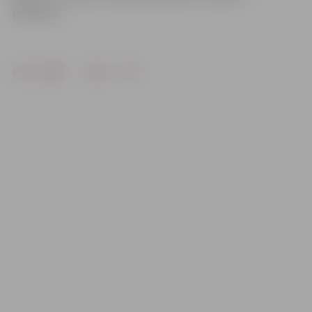
paklīdeņi.
Drukāt
Dalīties