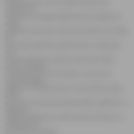
novērojis, ka, eju uz skolu, apkārtne parasti jau ir
sakopta, taču
vakarpusē, ar draugiem spēlējot futbolu, pagalms jau
atkal ir
piegružots. Zēns prāto, ka paši iedzīvotāji jau vien vainīgi
pie
tā, ka dienas laikā tiek izmētāti atkritumi. «Dažreiz jau
mēs
sētniecei palīdzam: ja redzam zemē nomestu kādu
papīru, to paceļam
un iemetam atkritumu konteinerā – mums jau arī
nepatīk nekārtīgs
pagalms! Un tad sētniece par to ir ļoti priecīga,» stāsta
puisis,
gan atzīstot, ka šad tad arī pašam sanākot «sagrēkot» un,
piemēram,
saldējuma iepakojumu tomēr neizmest konteinerā. «Ja
neklausām, tad
gan sētniece mūs sabar.»