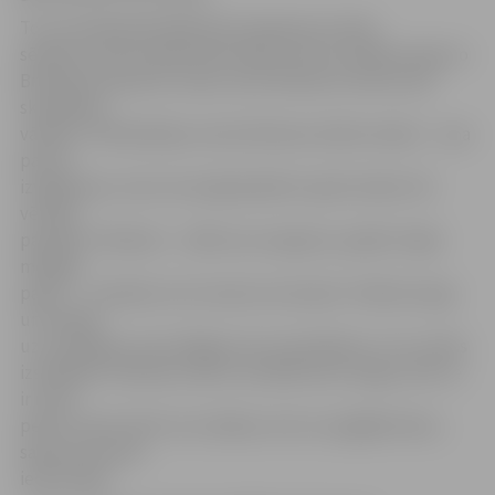
To, ka nesakoptā apkārtnē vainojama ne tikai
sētniece, bet arī paši iedzīvotāji, atzīst arī kāds kungs no
Brīvības bulvāra 41. nama, taču sētniecei velta arī pa
skarbākam
vārdam. «Patiesībā jau mani sētnieces darbs neskar – viņa
pati to
izvēlējusies, taču tas neapšaubāmi ir grūts darbs. Kā
vērtēju
paveikto? Redziet – zālīte nav nopļauta, apkārt mājai
mētājas
papīri… Izskatās, ka te nemaz nav kopts!» klāsta kungs
un norāda
uz izsmēķiem, kas mētājas zem viņa balkona. «Tur ir pilns
izsmēķiem! Sētniece nāk un aizrāda man, lai gan, lūk, te
ir mans
pelnu trauks. Bet tos izsmēķus met no augšējā stāva,»
sašutumu pauž
iedzīvotājs.