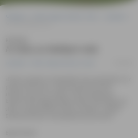
Sākumlapa
Portāla “Jelgavas Vēstnesis” arhīvs
Jauniešiem
Ar slotu un liekšķeri rokā
Klausīties
Ar slotu un liekšķeri rokā
19/09/2008
Jauniešiem
Portāla “Jelgavas Vēstnesis” arhīvs
«Patīk vai nepatīk , bet jāstrādā ir. Esmu pensionāre un ar
pensiju iztikt nevaru,» sākumā mazliet asi atcērt
sētniece, kad viņu uzrunāju. «Avīzes samestas pa
kaktiem, bērni piegružo kāpņu telpas. Iedzīvotāji ir ļoti
slikti,» turpina sirdīties kundze. Un patiesi – darāmā
Brīvības bulvāra 41. mana apkaimē viņai netrūkst.
Egija Veilande