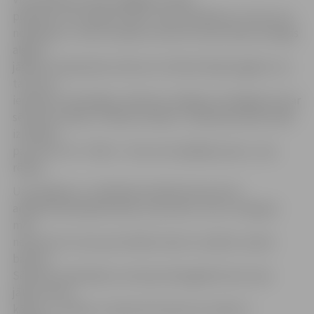
pļaušana. «Arī nopļaut zāli ir mans pienākums, taču es to
nepieprotu. Tad nu sanāk, ka man no savas tā jau niecīgās
algas ir
jāsedz arī pļaušanas izdevumi. Darba devējs apgalvo, ka
tas viss ir
ieskaitīts manā algā,» sētniece neslēpj, ka atalgojums par
sētnieces darbu ir 160 lati mēnesī. «Pļaušanas aptuvenās
izmaksas
par reizi ir 20 – 30 lati – kā nu kurš pļāvējs prasa,» viņa
rēķina.
Uz jautājumu, vai ikdienas darbā netraucē arī
apkārtnē klaiņojošie kaķi, viņa atteic, ka ne: «Kaķi gan
man
netraucē. Es viņus pat mēdzu barot un pērku viņiem
barību.»
Sētniece saskaitījusi, ka kopumā pagalmā, kas viņai
jātīra, dzīvo
kādi 12 – 15 kaķi, un aptuveni astoņi no viņiem ir