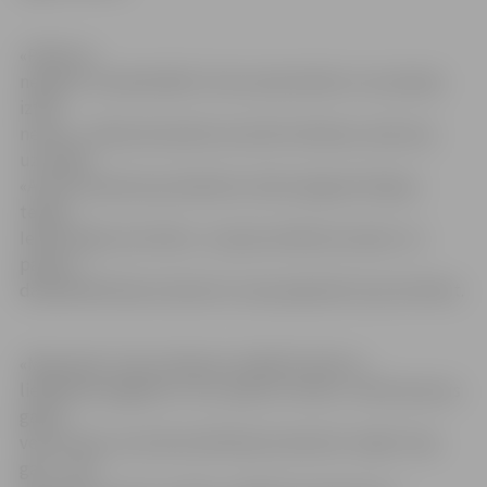
«Patīk vai
nepatīk , bet jāstrādā ir. Esmu pensionāre un ar pensiju
iztikt
nevaru,» sākumā mazliet asi atcērt sētniece, kad viņu
uzrunāju.
«Avīzes samestas pa kaktiem, bērni piegružo kāpņu
telpas.
Iedzīvotāji ir ļoti slikti,» turpina sirdīties kundze. Un
patiesi –
darāmā Brīvības bulvāra 41. mana apkaimē viņai netrūkst.
«Manuprāt, mūsu sētniece strādā tīri labi un
lielākoties pagalms ir tīrs, īpaši no rītiem,» vērtē astoņus
gadus
vecais zēns, kurš dzīvo Brīvības bulvāra 41. mājā. Tiesa
gan – viņš