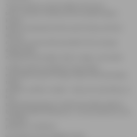
Tikmēr sētniece turpina strādāt: «No rīta visu
satīru , bet pēc stundas jau atkal viss jāsāk no gala,»
kundze
klāsta, ka sakopšanas darbus parasti sāk jau pulksten
sešos no
rīta. Piecu stundu laikā visam jābūt tīram, kaut gan
dažkārt nākas
nopūlēties krietni ilgāk. «Darbs ir smags,» viņa nosaka.
Izrādās, sētnieces pienākums ir gan sakopt
nama apkārtni, gan tīrīt kāpņu telpas. Piečurātas kāpņu
telpas,
pudeles, izsmēķi uz trepēm – tā jau esot viņas ikdiena, ar
kuru
samierināties gan grūti. Turklāt nereti nākas savākt arī
bezpajumtnieku izkārnījumus. «Jūs taču saprotat, ka tas
nav nekas
patīkams?» tā sētniece.
Viņa atklāj, ka raizes sagādā arī zāles