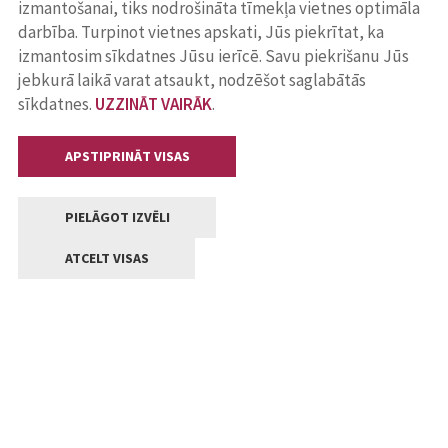
izmantošanai, tiks nodrošināta tīmekļa vietnes optimāla
darbība. Turpinot vietnes apskati, Jūs piekrītat, ka
izmantosim sīkdatnes Jūsu ierīcē. Savu piekrišanu Jūs
jebkurā laikā varat atsaukt, nodzēšot saglabātās
sīkdatnes.
UZZINĀT VAIRĀK
.
APSTIPRINĀT VISAS
PIELĀGOT IZVĒLI
ATCELT VISAS