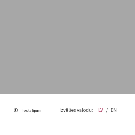
Izvēlies valodu:
LV
EN
Iestatījumi