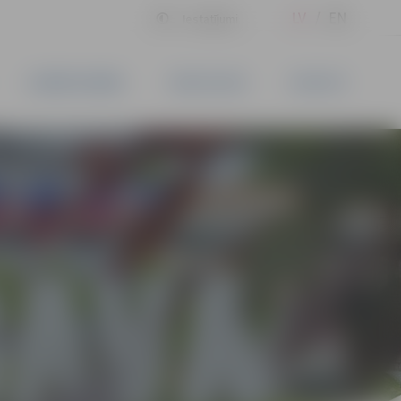
LV
EN
Iestatījumi
UZŅĒMĒJDARBĪBA
PAKALPOJUMI
KONTAKTI