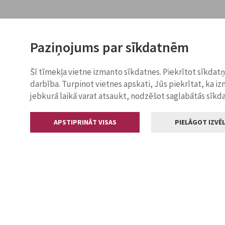
Paziņojums par sīkdatnēm
Šī tīmekļa vietne izmanto sīkdatnes. Piekrītot sīkdat
darbība. Turpinot vietnes apskati, Jūs piekrītat, ka i
jebkurā laikā varat atsaukt, nodzēšot saglabātās sīkd
APSTIPRINĀT VISAS
PIELĀGOT IZVĒL
Kontakti
Jelgavas valstp