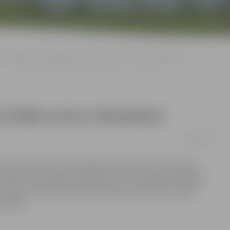
Arī Jelgavas pašvaldības pārstāvji stādīs ozolus Likteņdārzā
i stādīs ozolus Likteņdārzā
26/07/2014
anas dienā izveidi, 9. augustā notiks jau sestā Latvijas
kcija «Top Latvijas Likteņdārzs!». Ar Latvijas pašvaldību
 Ozolus, iemūžinot politiski represēto piemiņu, stādīs
rstāvji.