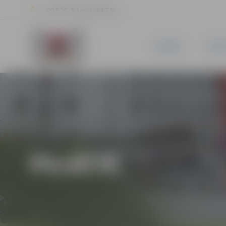
20.5 °C, 5.1 m/s, 64.7 %
JAUNUMI
PILSĒ
PILSĒTĀ