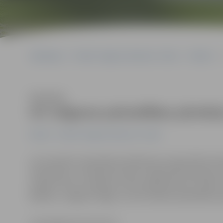
Sākumlapa
Portāla “Jelgavas Vēstnesis” arhīvs
Pilsētā
Klausīties
Arī Jelgavas pašvaldības pārstāvj
Pilsētā
Portāla “Jelgavas Vēstnesis” arhīvs
Lai turpinātu Likteņdārza kā dāvanas Latvijai 100. dzimš
televīzijas un «Kokneses fonda» organizētā ziedojumu a
atbalstu tiks turpināta arī Ozolu godasardzes izveide.
Babītes, Jelgavas, Rīgas un Vecumnieku pašvaldību pā