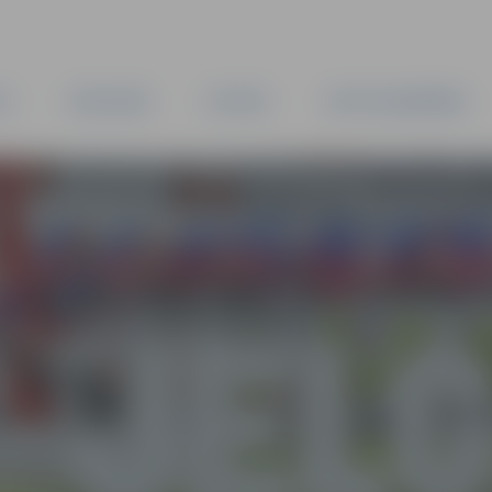
TA
PAŠVALDĪBA
IESTĀDES
KAPITĀLSABIEDRĪBAS