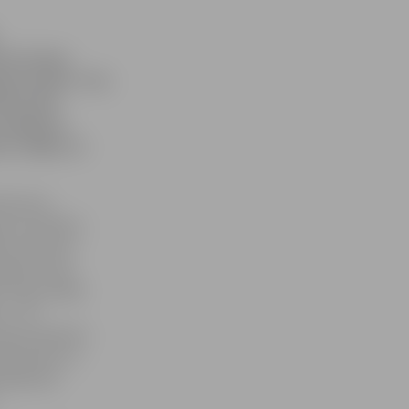
ā Latvijas
jumu akcija «Top
lstu tiks
 iemūžinot
vas, Rīgas un
līdz šim
stes nozīmību
ts zvanīt pa
alstot ceļa
 Ceļa izveidē
 – 20.
kumam ziedotie
pēctecību un
teņdārzam