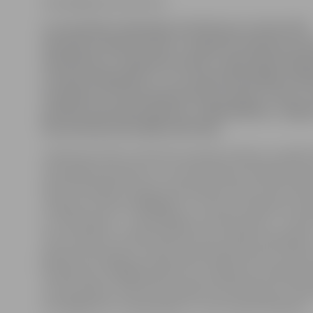
www.jelgavasvestnesis.lv
Lai turpinātu Likteņdārza kā dāvanas Latvijai 100.
dzimšanas dienā izveidi, 9. augustā notiks jau sest
televīzijas un «Kokneses fonda» organizētā ziedo
Latvijas Likteņdārzs!». Ar Latvijas pašvaldību atba
turpināta arī Ozolu godasardzes izveide. Ozolus,
politiski represēto piemiņu, stādīs Babītes, Jelga
Vecumnieku pašvaldību pārstāvji.
«Kokneses fonds» informē, ka akcijas mērķis ir parādīt 
Likteņdārzā paveikto un uzsvērt ikviena cilvēka iesai
dārzā vēl plānoto darbu īstenošanā. Ikviens tiek aicinā
ziedojumu tālruni 90006381, ar 1,42 eiro ziedojumu atb
uz Likteņdārzu – apmeklētāju autostāvvietas – izveidi.
tiks izmantots arī Nacionālo bruņoto spēku dāvinājums
gadsimta 30. gados Latvijas iedzīvotāju karavīru lau
laukakmeņi, tādējādi apliecinot ziedojuma tradīciju 
nozīmi šodien. Stāvvietas projektu kā ziedojumu Lik
izstrādājuši AS «Ceļuprojekts» un SIA «Aqua-Brambis».