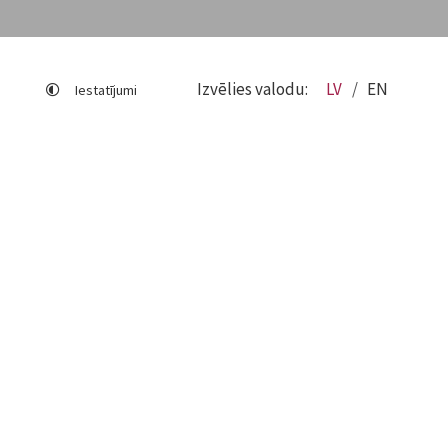
Izvēlies valodu:
LV
EN
Iestatījumi
Lapas karte
Viegli lasīt