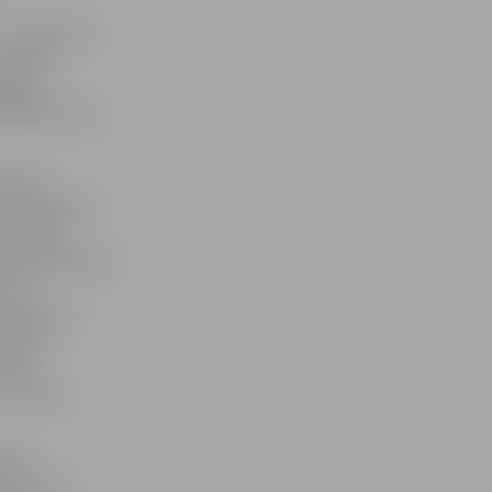
 – koncertā
aziedoti
eņdārza
00 eiro, lai
dienā,
noskatīties
 Ozoliņš),
ara Petrauska
es LTV
rovskis ar
aimonds
ārcis
 un Arnis
dību
kas tika