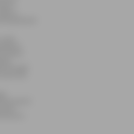
mūžinot
 Rīgas un
Ozolu godasardzē
 notika
eguldījumu
du izbūvēts
 daļā –
a. 2012. gadā
terase. 2013.
gan
ātrim, gan arī
 alejā –
iezvanot pa