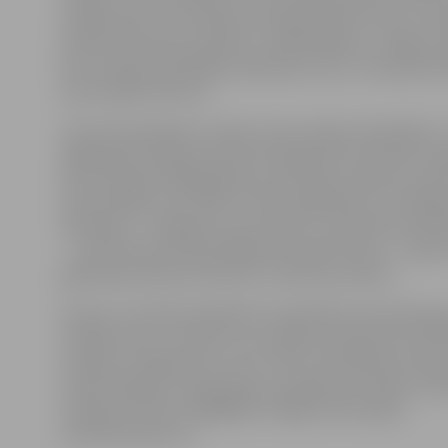
aizsākta pērn LTV ziedojuma akcijas dienā. Ozolus, ie
politiski represēto piemiņu, stādīs Babītes, Jelgavas,
Vecumnieku pašvaldību pārstāvji. Līdz ar to kopumā 
būs iestādīti 29 ozoli.
LTV pirmā ziedojumu akcija «Top Latvijas Likteņdārzs!»
2009. gadā. Akcijās saņemtie līdzekļi devuši būtisku i
dārza tapšanā. 2009. gadā par skatītāju saziedoto nau
perimetrālais ceļš. 2010. un 2011. gadā dārza centrālajā
amfiteātrī – pabeigti zemes darbi un izbūvēta vidusdaļ
– uzbūvēta pirmā pastāvīgā Likteņdārza būve – Skatu 
gadā tapis akmeņu krāvums «Sirmais saulriets».
Ikviens ir aicināts piedalīties Likteņdārza īstenošanā, 
iestādot koku, atvedot savu pelēko laukakmeni amfite
ziedojot bruģakmeni ar savu vārdu Likteņdārza draugu
www.draugiem.lv/liktendarzs, piedaloties talkās un p
ziedojumu tālruni 90006381. Plašāka informācija –
www.liktendarzs.lv.