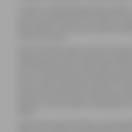
Likteņdārzam veltītajā ikgadējā labdarības pasākumā
un izsolē – 17. jūnijā Gaismas pilī šim mērķim jau tika s
gandrīz 30 000 eiro. 9.augustā ar LTV skatītāju un Likt
draugu atbalstu šo summu iecerēts palielināt līdz 100 0
varētu sākt būvniecību.
Atbalstot Likteņdārza tapšanu Latvijai 100. dzimšanas 
9.augustā LTV1 stundu pirms «Panorāmas» būs iespēja 
profesionālā pūtēju orķestra «Rīga» (diriģents Mārtiņš
solistu Kristīnes Zadovskas, Daumanta Kalniņa un Osk
koncertu. Savukārt tiešraidē no Likteņdārza piedalīsi
konkursa «Radīti mūzikai» finālisti, diriģents Ints Tete
apvienoto kori, mūziķi Raimonds Tiguls, Oskars un R
Petrauski, soliste Ieva Sutugova, dziedošais aktieris M
Maņjakovs un citi. Akciju vadīs LTV žurnālisti Aija Kinca
Blodons.
Akcijas dienā Likteņdārza amfiteātrī ar Latvijas pašval
atbalstu tiks turpināta arī Ozolu godasardzes izveide, 