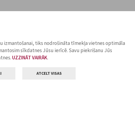
ņu izmantošanai, tiks nodrošināta tīmekļa vietnes optimāla
zmantosim sīkdatnes Jūsu ierīcē. Savu piekrišanu Jūs
atnes.
UZZINĀT VAIRĀK
.
I
ATCELT VISAS
Klientu apkalpošana
ilsētas pašvaldība
Darba laiks