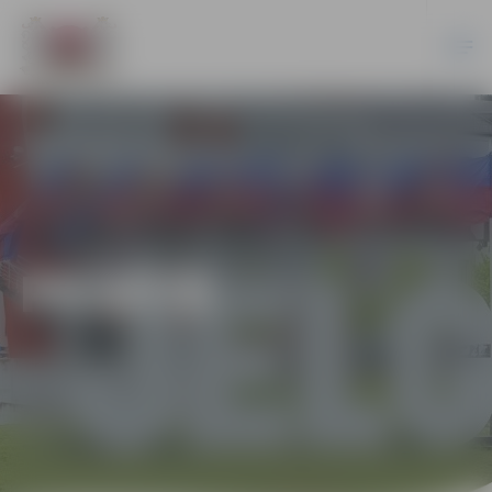
PILSĒTĀ