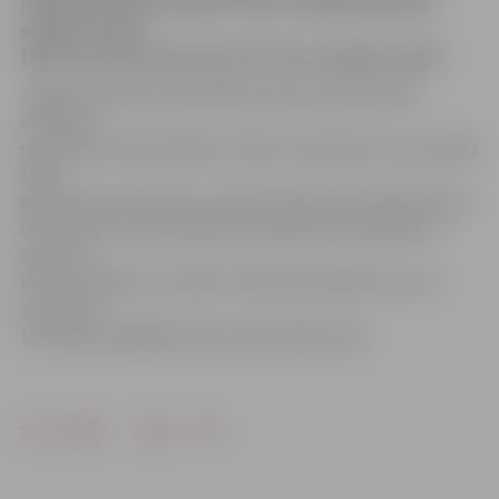
palīdzēja kādai invalīdei. Viņas ratiņkrēslam bija
saplīsusi riepa,
tāpēc policijas darbinieki sievieti nogādāja mājās.
Jelgavas pilsētas Pašvaldības policijas sabiedrisko
attiecību
speciāliste Sandra Reksce stāsta, ka policiju izsauca kāda
1930.
gadā dzimusi sieviete, kura pārvietojas ratiņkrēslā. Viņas
ratiņkrēslam, pārvietojoties pa pilsētu, bija saplīsusi
riepa, un
kundze tālāk vairs netika. Policijas darbinieki viņu no
autoostas
teritorijas nogādāja dzīvesvietā Ganību ielā.
Drukāt
Dalīties