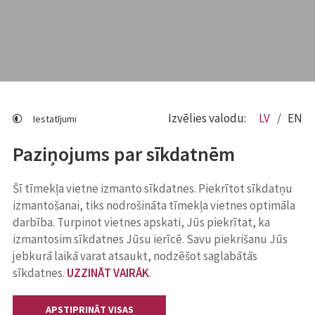
Izvēlies valodu:
LV
EN
Iestatījumi
Paziņojums par sīkdatnēm
Šī tīmekļa vietne izmanto sīkdatnes. Piekrītot sīkdatņu
izmantošanai, tiks nodrošināta tīmekļa vietnes optimāla
darbība. Turpinot vietnes apskati, Jūs piekrītat, ka
izmantosim sīkdatnes Jūsu ierīcē. Savu piekrišanu Jūs
jebkurā laikā varat atsaukt, nodzēšot saglabātās
sīkdatnes.
UZZINĀT VAIRĀK
.
APSTIPRINĀT VISAS