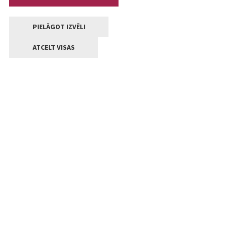
PIELĀGOT IZVĒLI
ATCELT VISAS
Kontakti
Jelgavas valstpilsētas pašvaldība
Lielā iela 11, Jelgava, LV-3001
+371 63005522
pasts@jelgava.lv