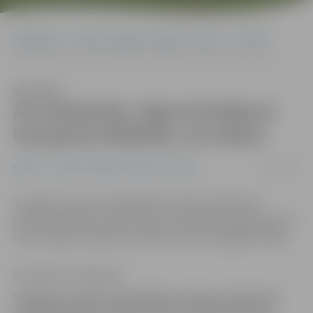
Sākumlapa
Portāla “Jelgavas Vēstnesis” arhīvs
Pilsētā
Arī ratiņkrēsls, tāpat kā jebkurš transporta līdzeklis, var salūzt
Klausīties
Arī ratiņkrēsls, tāpat kā jebkurš
transporta līdzeklis, var salūzt
12/03/2015
Pilsētā
Portāla “Jelgavas Vēstnesis” arhīvs
Trešdien pa dienu Pašvaldības policijas darbinieki
palīdzēja kādai invalīdei. Viņas ratiņkrēslam bija saplīsusi
riepa, tāpēc policijas darbinieki sievieti nogādāja mājās.
Ilze Knusle-Jankevica
Trešdien pa dienu Pašvaldības policijas darbinieki