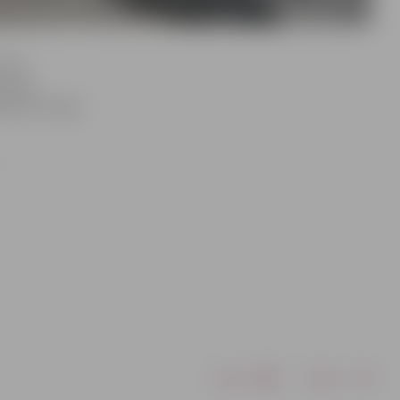
cina
elupes
obeles šosejā
Drukāt
Dalīties