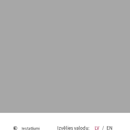
Izvēlies valodu:
LV
EN
Iestatījumi