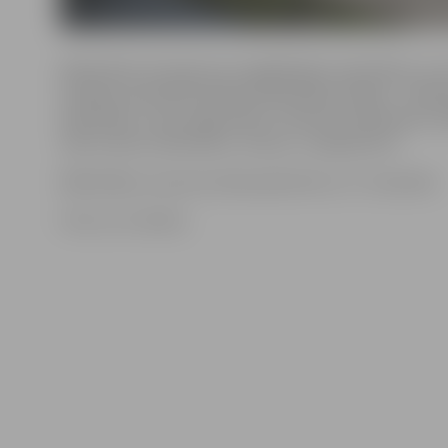
Bibliotēka atvainojas par sagādātajām neērtībām un ai
lasītājus apmeklēt pilsētas bibliotēkas filiāles – Pārli
bibliotēku, Loka maģistrālē 17, Miezītes bibliotēku D
100 un bērnu bibliotēku «Zinītis», Lielajā ielā 15.
Bibliotēkas Jaunumu diena pārcelta uz 17. novembri.
Foto: no JV arhīva