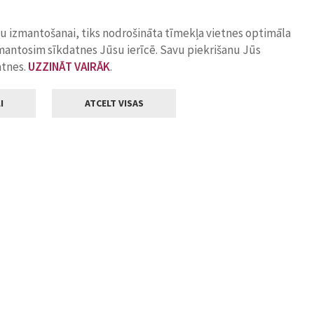
ņu izmantošanai, tiks nodrošināta tīmekļa vietnes optimāla
zmantosim sīkdatnes Jūsu ierīcē. Savu piekrišanu Jūs
atnes.
UZZINĀT VAIRĀK
.
I
ATCELT VISAS
Klientu apkalpošana
ilsētas pašvaldība
Darba laiks
, Jelgava, LV-3001
Pirmdienās
8.00 - 18.00
Otrdienās
8.00 - 17.00
22
Trešdienās
8.00 - 17.00
va.lv
Ceturtdienās
8.00 - 17.00