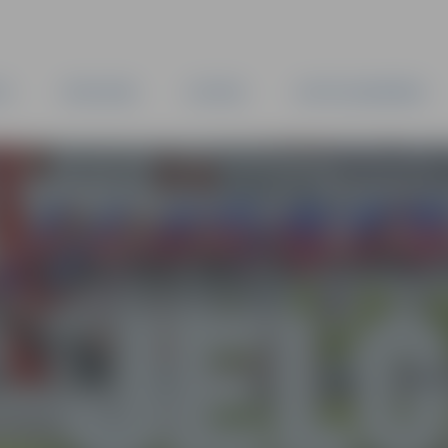
TA
PAŠVALDĪBA
IESTĀDES
KAPITĀLSABIEDRĪBAS