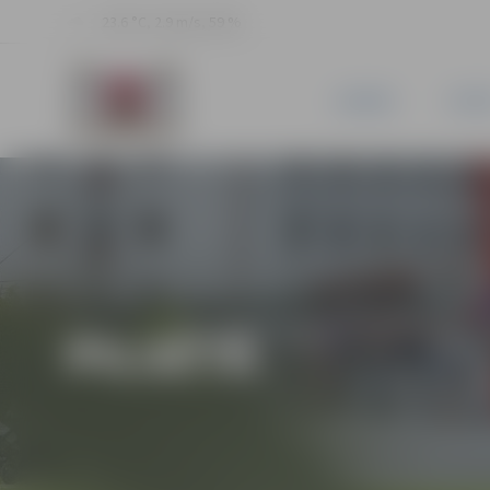
23.6 °C, 2.9 m/s, 59 %
JAUNUMI
PILSĒ
PILSĒTĀ