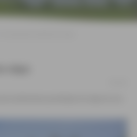
Arī šonedēļ pilsētas bibliotēka būs slēgta
ūs slēgta
24/10/2016
 darbu dēļ bibliotēka apmeklētājiem būs slēgta vēl vienu