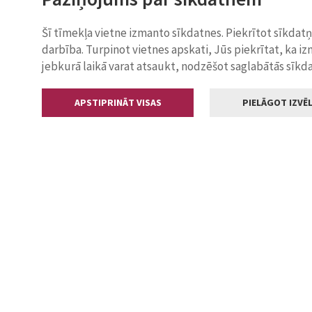
Šī tīmekļa vietne izmanto sīkdatnes. Piekrītot sīkdat
darbība. Turpinot vietnes apskati, Jūs piekrītat, ka i
jebkurā laikā varat atsaukt, nodzēšot saglabātās sīkd
APSTIPRINĀT VISAS
PIELĀGOT IZVĒL
Kontakti
Jelgavas valstp
Lielā iela 11
+371 630055
pasts@jelga