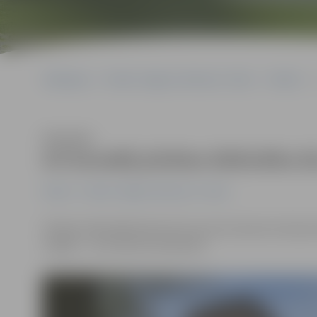
Sākumlapa
Portāla “Jelgavas Vēstnesis” arhīvs
Pilsētā
Klausīties
Arī šonedēļ pilsētas bibliotēka b
Pilsētā
Portāla “Jelgavas Vēstnesis” arhīvs
Pilsētas bibliotēkā informē, ka jumta rekonstrukcijas
nedēļu – no 24. līdz 30. oktobrim.