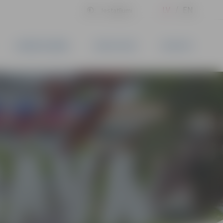
LV
EN
Iestatījumi
UZŅĒMĒJDARBĪBA
PAKALPOJUMI
KONTAKTI