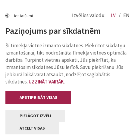
Izvēlies valodu:
LV
EN
Iestatījumi
Paziņojums par sīkdatnēm
Šī tīmekļa vietne izmanto sīkdatnes. Piekrītot sīkdatņu
izmantošanai, tiks nodrošināta tīmekļa vietnes optimāla
darbība. Turpinot vietnes apskati, Jūs piekrītat, ka
izmantosim sīkdatnes Jūsu ierīcē. Savu piekrišanu Jūs
jebkurā laikā varat atsaukt, nodzēšot saglabātās
sīkdatnes.
UZZINĀT VAIRĀK
.
APSTIPRINĀT VISAS
PIELĀGOT IZVĒLI
ATCELT VISAS