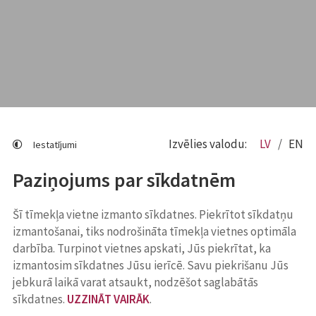
Izvēlies valodu:
LV
EN
Iestatījumi
Paziņojums par sīkdatnēm
Šī tīmekļa vietne izmanto sīkdatnes. Piekrītot sīkdatņu
izmantošanai, tiks nodrošināta tīmekļa vietnes optimāla
darbība. Turpinot vietnes apskati, Jūs piekrītat, ka
izmantosim sīkdatnes Jūsu ierīcē. Savu piekrišanu Jūs
jebkurā laikā varat atsaukt, nodzēšot saglabātās
sīkdatnes.
UZZINĀT VAIRĀK
.