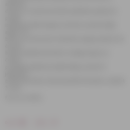
atbilstoši
datiem uz 1. janvāri pirmsskolas izglītības programmu
privātā
izglītības iestādē Jelgavā, Ozolnieku novadā vai Rīgā
apgūst 770
bērni, kuru dzīvesvieta ir deklarēta Jelgavas pilsētā. «Par
četriem
bērniem Izglītības pārvalde ir noslēgusi līgumu ar
četrām
privātajām izglītības iestādēm Rīgā, savukārt 20
jelgavnieki
privāto bērnudārzu šobrīd apmeklē Ozolniekos,» piebilst
S.Joma.
Foto: no JV arhīva
Drukāt
Dalīties