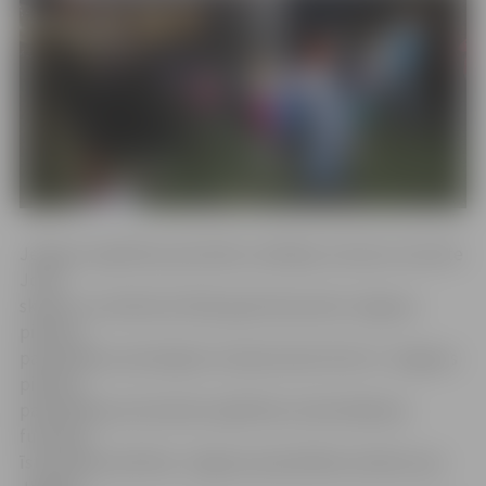
Jelgavas Izglītības pārvaldes vadītājas vietniece Sarmīte
Joma
skaidro, ka atbilstoši 2016. gada 28. janvāra Jelgavas
pilsētas
pašvaldības saistošajiem noteikumiem Nr.16-3 «Jelgavas
pilsētas
pašvaldības pirmsskolas izglītības nodrošināšanas
funkcijas
īstenošanas kārtība» Jelgavas pašvaldības atbalsts par