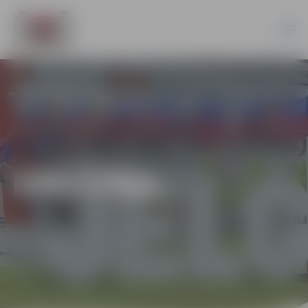
IZGLĪTĪBA