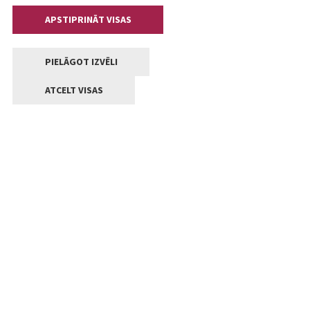
APSTIPRINĀT VISAS
PIELĀGOT IZVĒLI
ATCELT VISAS
Kontakti
Jelgavas valstpilsētas pašvaldība
Lielā iela 11, Jelgava, LV-3001
+371 63005522