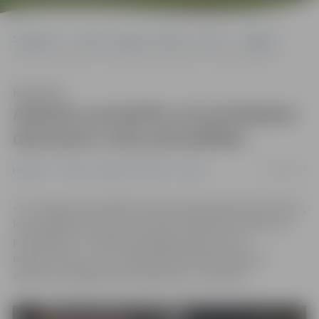
Sākumlapa
Portāla “Jelgavas Vēstnesis” arhīvs
Izglītība
Atbalsts paredzēts arī privātajiem dārziņiem citās pašvaldībās
Klausīties
Atbalsts paredzēts arī privātajiem
dārziņiem citās pašvaldībās
10/03/2017
Izglītība
Portāla “Jelgavas Vēstnesis” arhīvs
«Vai Jelgavas pašvaldība finansē pilsētā deklarētu bērnu,
kas apmeklē privātu pirmsskolas izglītības iestādi citā
pašvaldībā?» portālā www.jelgavasvestnesis.lv
iepazīstoties ar ziņu «Mainās pašvaldības atbalsta
apmērs privātajiem bērnudārziem», vaicā Rita.