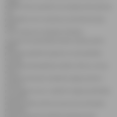
Jelgavā
deklarētu bērnu paredzēts arī privātajiem bērnudārziem
citās
pašvaldībās, taču ar nosacījumu, ja konkrētā situācija
atbilst
visiem noteikumos minētajiem kritērijiem.
Saskaņā ar tiem pašvaldības atbalstu piešķir, ja bērns
apgūst
pirmsskolas izglītības programmu citas pašvaldības
teritorijā
reģistrētā privātā izglītības iestādē un bērna un vismaz
viena no
vecākiem dzīvesvieta ir deklarēta Jelgavā, ja bērns ir
sasniedzis
pusotra gada vecumu, ir reģistrēts Jelgavas pašvaldības
pirmsskolas
izglītības iestāžu rindā, bet viņam vēl nav nodrošināts
pašvaldības
finansēts pirmsskolas izglītības pakalpojums jeb