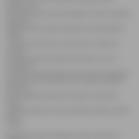
piešķirta vieta
pašvaldības dārziņā, ja bērns apgūst licencētu izglītības
programmu
Izglītības iestāžu reģistrā reģistrētā privātā izglītības
iestādē.
«Ja ģimene atbilst šiem nosacījumiem, vecākiem ar
attiecīgu
iesniegumu jāvēršas Izglītības pārvaldē, un pēc tā
izvērtēšanas
tiek slēgts sadarbības līgums par pirmsskolas izglītības
pakalpojuma nodrošināšanu starp Jelgavas Izglītības
pārvaldi un
privāto izglītības iestādi, kā arī līgums starp bērna
vecāku,
Izglītības pārvaldi un privāto izglītības iestādi,» kārtību
skaidro
S.Joma.
Izglītības pārvaldes vadītājas vietniece informē, ka