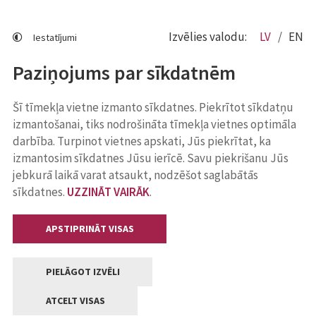
Izvēlies valodu:
LV
EN
Iestatījumi
Paziņojums par sīkdatnēm
Šī tīmekļa vietne izmanto sīkdatnes. Piekrītot sīkdatņu
izmantošanai, tiks nodrošināta tīmekļa vietnes optimāla
darbība. Turpinot vietnes apskati, Jūs piekrītat, ka
izmantosim sīkdatnes Jūsu ierīcē. Savu piekrišanu Jūs
jebkurā laikā varat atsaukt, nodzēšot saglabātās
sīkdatnes.
UZZINĀT VAIRĀK
.
APSTIPRINĀT VISAS
PIELĀGOT IZVĒLI
ATCELT VISAS