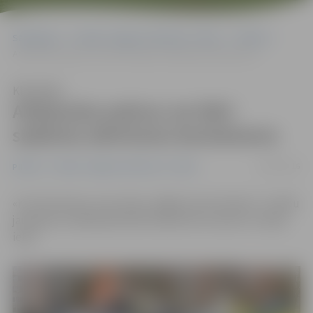
Sākumlapa
Portāla “Jelgavas Vēstnesis” arhīvs
Pilsētā
Atdzisušus pelnus var bērt sadzīves atkritumu konteineros
Klausīties
Atdzisušus pelnus var bērt
sadzīves atkritumu konteineros
20/05/2016
Pilsētā
Portāla “Jelgavas Vēstnesis” arhīvs
«Kur likt pelnus, kas rodas, mājās kurinot krāsni?» ar šādu
jautājumu redakcijā vērsās Skaidrītes kundze no Cepļu
ielas.