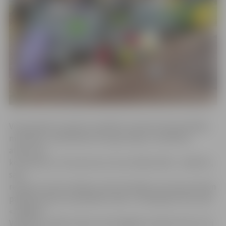
Viņa apzinās, ka pelnus nedrīkst izmantot kā pretslīdes
materiālu, ziemā kaisot ietvi gar māju, arī sadzīves
atkritumu
konteineros, cik viņa zina, tos nav vēlams bērt. «Jāatzīst,
savu
reizi jau to esmu darījusi, bet ļoti baidos, ka man par šiem
pārkāpumiem var piemērot sodu. It sevišķi pēc tam, kad
«Jelgavas
Vēstnesī» izlasīju rakstu par bargajiem sodiem tiem, kuri