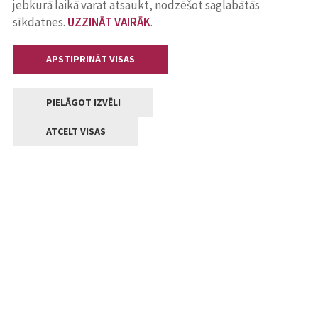
jebkurā laikā varat atsaukt, nodzēšot saglabātās
sīkdatnes.
UZZINĀT VAIRĀK
.
APSTIPRINĀT VISAS
PIELĀGOT IZVĒLI
ATCELT VISAS
Kontakti
Jelgavas valstpilsētas pašvaldība
Lielā iela 11, Jelgava, LV-3001