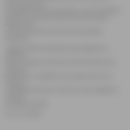
karstuma ietekmē
tiks sabojāts atkritumu konteiners,» uzsver A.Grīnfelds,
piebilstot, ka savukārt atdzisušus pelnus nelielos
apjomos droši
var ievietot sadzīves atkritumiem paredzētajā
konteinerā.
Jelgavas pilsētas Pašvaldības policija atgādina, ka
atbilstoši
Ministru kabineta noteikumos Nr.302 «Noteikumi par
atkritumu
klasifikatoru un īpašībām, kuras padara atkritumus
bīstamus»
minētajam krāsns pelni ir atkritumu veids, tādējādi tie
nevar būt
pretslīdes materiāls.
Foto: no JV arhīva