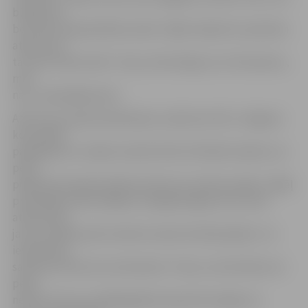
būvgružus
ber tiem neparedzētās vietās. Tāpēc labprāt no pelniem
atbrīvotos
tā, kā to drīkst darīt. Tiesa, informācijas, kur likt pelnus,
man
nav,» saka jelgavniece.
Atkritumu apsaimniekošanas uzņēmuma SIA «Jelgavas
komunālie
pakalpojumi» valdes loceklis Alvils Grīnfelds skaidro, ka
pelni
pilsētā atsevišķi kā dalītie atkritumi netiek savākti, tādēļ
privātmāju iedzīvotājiem vienīgā iespēja, kā no tiem
atbrīvoties,
ja vien malkas pelni netiek izmantoti dārzkopībā, ir to
ievietošana
sadzīves atkritumu konteinerā. «Tiesa, ir ļoti būtiski, lai
pelni
nebūtu karsti, pretējā gadījumā pastāv iespēja, ka