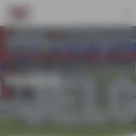
PILSĒTĀ