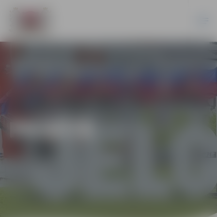
PILSĒTĀ