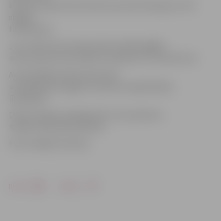
ka darbu laikā viena brauktuves josla īslaicīgi var tikt
slēgta,»
tā M.Skudra.
Jau otrdien šuvju atjaunošana iesākta gājēju
ietves posmā, taču šodien turpinās arī uz brauktuves.
Autovadītāji aicināti sekot līdzi
uzstādītajiem pagaidu satiksmes organizācijas
līdzekļiem.
Darbus plānots pabeigt līdz 14. novembrim,
norāda «Pilsētsaimniecībā».
Foto: Krišjānis Grantiņš
Drukāt
Dalīties