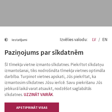
Izvēlies valodu:
LV
EN
Iestatījumi
Paziņojums par sīkdatnēm
Šī tīmekļa vietne izmanto sīkdatnes. Piekrītot sīkdatņu
izmantošanai, tiks nodrošināta tīmekļa vietnes optimāla
darbība. Turpinot vietnes apskati, Jūs piekrītat, ka
izmantosim sīkdatnes Jūsu ierīcē. Savu piekrišanu Jūs
jebkurā laikā varat atsaukt, nodzēšot saglabātās
sīkdatnes.
UZZINĀT VAIRĀK
.
APSTIPRINĀT VISAS