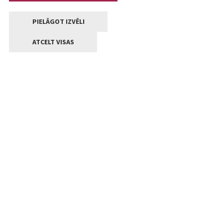
PIELĀGOT IZVĒLI
ATCELT VISAS
Kontakti
Jelgavas valstpilsētas pašvaldība
Lielā iela 11, Jelgava, LV-3001
+371 63005522
pasts@jelgava.lv