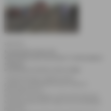
Ligita Vaita
Šonedēļ sākti Lielupes tilta
deformācijas šuvju remontdarbi. To laikā iespējami
satiksmes
ierobežojumi virzienā no centra uz Rīgu.
«Pilsētsaimniecības» vadītāja vietnieka
pienākumu izpildītājs Māris Skudra norāda, ka
deformācijas šuves ar
laiku dilst un tās ir jāatjauno. «Darbi notiks tikai vienā
braukšanas joslā virzienā uz Rīgu, taču autovadītājiem
jāņem vērā,