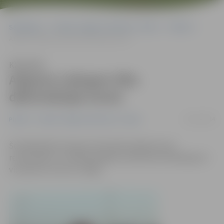
Sākumlapa
Portāla “Jelgavas Vēstnesis” arhīvs
Pilsētā
Atjauno Lielupes tilta deformācijas šuves
Klausīties
Atjauno Lielupes tilta
deformācijas šuves
05/11/2014
Pilsētā
Portāla “Jelgavas Vēstnesis” arhīvs
Šonedēļ sākti Lielupes tilta deformācijas šuvju
remontdarbi. To laikā iespējami satiksmes ierobežojumi
virzienā no centra uz Rīgu.