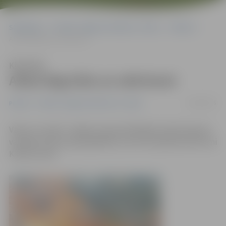
Sākumlapa
Portāla “Jelgavas Vēstnesis” arhīvs
Pilsētā
Atkal deg kūla un atkritumi
Klausīties
Atkal deg kūla un atkritumi
16/04/2015
Pilsētā
Portāla “Jelgavas Vēstnesis” arhīvs
Vakar, 15. aprīlī, Jelgavas ugunsdzēsējiem darbs bija pie
vairākiem kūlas ugunsgrēkiem, bet šorīt jādzēš atkritumi
K.Barona ielā.