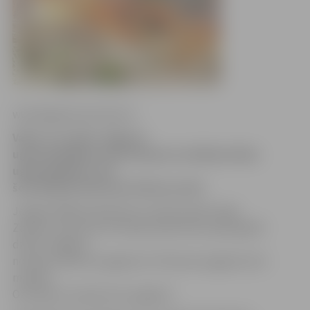
www.jelgavasvestnesis.lv
Vakar, 15. aprīlī, Jelgavas
ugunsdzēsējiem darbs bija pie vairākiem kūlas
ugunsgrēkiem, bet
šorīt jādzēš atkritumi K.Barona ielā.
Jelgavā 1000 kvadrātmetru pērnās zāles dega
Zanderu ceļā, bet vēl tikpat plaši kūlas ugunsgrēki
dzēsti Jelgavas
novada Līvbērzes pagastā un Platones pagastā, bet
mazāks –
Ozolnieku novada Cenu pagastā.