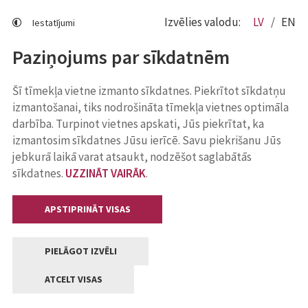
Izvēlies valodu:
LV
EN
Iestatījumi
Paziņojums par sīkdatnēm
Šī tīmekļa vietne izmanto sīkdatnes. Piekrītot sīkdatņu
izmantošanai, tiks nodrošināta tīmekļa vietnes optimāla
darbība. Turpinot vietnes apskati, Jūs piekrītat, ka
izmantosim sīkdatnes Jūsu ierīcē. Savu piekrišanu Jūs
jebkurā laikā varat atsaukt, nodzēšot saglabātās
sīkdatnes.
UZZINĀT VAIRĀK
.
APSTIPRINĀT VISAS
PIELĀGOT IZVĒLI
ATCELT VISAS