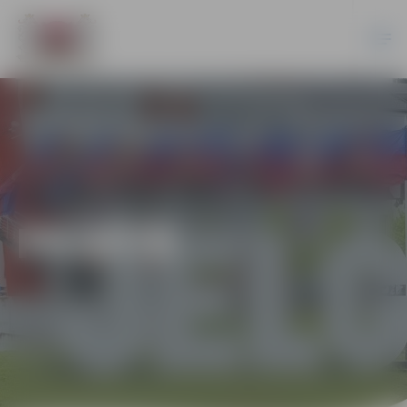
PILSĒTĀ