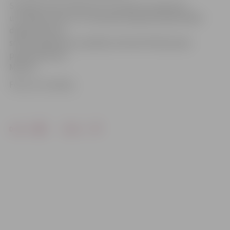
Savukārt šorīt pulksten 5.17 saņemts izsaukums
uz K.Barona ielu, kur vienstāva neapsaimniekotā ēkā
dega atkritumi
sešu kvadrātmetru platībā, informē VUGD preses
pārstāve Marita
Masule.
Foto: no JV arhīva
Drukāt
Dalīties